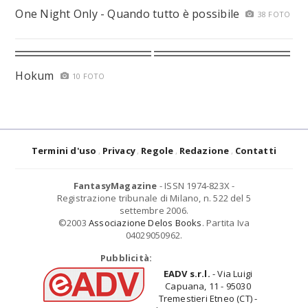
One Night Only - Quando tutto è possibile
38 FOTO
Hokum
10 FOTO
Termini d'uso
Privacy
Regole
Redazione
Contatti
FantasyMagazine
- ISSN 1974-823X -
Registrazione tribunale di Milano, n. 522 del 5
settembre 2006.
©2003
Associazione Delos Books
. Partita Iva
04029050962.
Pubblicità:
EADV s.r.l.
- Via Luigi
Capuana, 11 - 95030
Tremestieri Etneo (CT) -