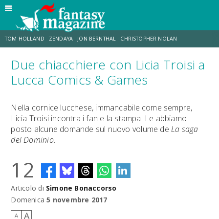
TOM HOLLAND
ZENDAYA
JON BERNTHAL
CHRISTOPHER NOLAN
Due chiacchiere con Licia Troisi a
STRANIMONDI
LUCCA COMICS & GAMES
ODISSEA
MARK RUFFALO
Lucca Comics & Games
JACOB BATALON
ERIK SOMMERS
Nella cornice lucchese, immancabile come sempre,
Licia Troisi incontra i fan e la stampa. Le abbiamo
posto alcune domande sul nuovo volume de
La saga
del Dominio
.
12
Articolo di
Simone Bonaccorso
Domenica
5 novembre 2017
A
A