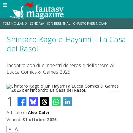
TOM HOLLAND
ZENDAYA
JON BERNTHAL
CHRISTOPHER NOLAN
Shintaro Kago e Hayami – La Casa
STRANIMONDI
LUCCA COMICS & GAMES
ODISSEA
TRAMELL TILLMAN
dei Rasoi
CHRIS MCKENNA
ERIK SOMMERS
Incontro con due maestri dell’eros e dell’orrore al
Lucca Comics & Games 2025.
1
Articolo di
Alex Calvi
Shintaro Kago e Jun Hayami a Lucca Comics & Games 2025 per
l'incontro La Casa dei Rasoi.
Venerdì
31 ottobre 2025
A
A