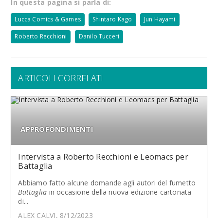
In questa pagina si parla di:
Lucca Comics & Games
Shintaro Kago
Jun Hayami
Roberto Recchioni
Danilo Tucceri
ARTICOLI CORRELATI
APPROFONDIMENTI
Intervista a Roberto Recchioni e Leomacs per
Battaglia
Abbiamo fatto alcune domande agli autori del fumetto
Battaglia
in occasione della nuova edizione cartonata
di...
ALEX CALVI, 8/12/2023