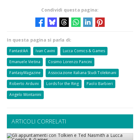
Condividi questa pagina:
In questa pagina si parla di:
FantastikA
Ivan Cavini
Lucca Comics & Games
Emanuele Vietina
Cosimo Lorenzo Pancini
FantasyMagazine
Associazione Italiana Studi Tolekinani
Roberto Arduini
Lords for the Ring
Paolo Barbieri
Angelo Montanini
ARTICOLI CORRELATI