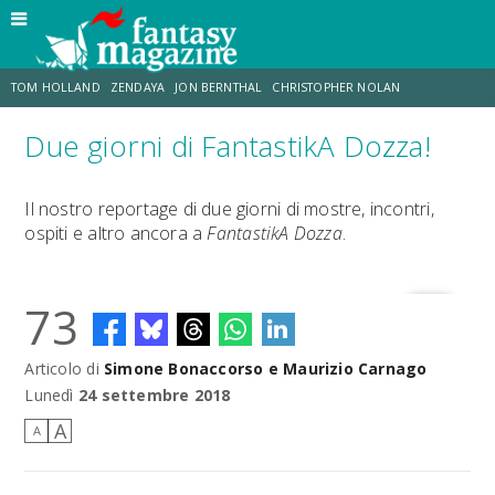
TOM HOLLAND
ZENDAYA
JON BERNTHAL
CHRISTOPHER NOLAN
Due giorni di FantastikA Dozza!
STRANIMONDI
LUCCA COMICS & GAMES
ODISSEA
JACOB BATALON
Il nostro reportage di due giorni di mostre, incontri,
ospiti e altro ancora a
FantastikA Dozza
.
SPIDER-MAN: BRAND NEW DAY
MICHAEL MANDO
73
Articolo di
Simone Bonaccorso e Maurizio Carnago
Lunedì
24 settembre 2018
A
A