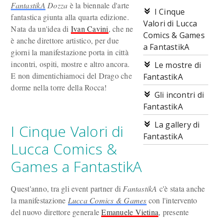
FantastikA
Dozza
è la biennale d'arte
I Cinque
fantastica giunta alla quarta edizione.
Valori di Lucca
Nata da un'idea di
Ivan Cavini
, che ne
Comics & Games
è anche direttore artistico, per due
a FantastikA
giorni la manifestazione porta in città
incontri, ospiti, mostre e altro ancora.
Le mostre di
E non dimentichiamoci del Drago che
FantastikA
dorme nella torre della Rocca!
Gli incontri di
FantastikA
La gallery di
I Cinque Valori di
FantastikA
Lucca Comics &
Games a FantastikA
Quest'anno, tra gli event partner di
FantastikA
c'è stata anche
la manifestazione
Lucca Comics & Games
con l'intervento
del nuovo direttore generale
Emanuele Vietina
, presente