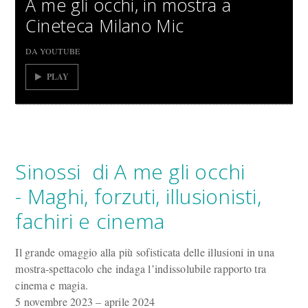
A me gli occhi, in mostra a
Cineteca Milano Mic
DA YOUTUBE
PLAY
Sinossi di A me gli occhi
- Maghi, forzuti, illusionisti,
fachiri e cinema
Il grande omaggio alla più sofisticata delle illusioni in una
mostra-spettacolo che indaga l’indissolubile rapporto tra
cinema e magia.
5 novembre 2023 – aprile 2024