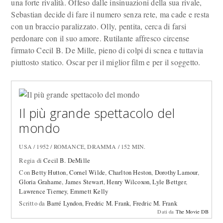
una forte rivalità. Offeso dalle insinuazioni della sua rivale,
Sebastian decide di fare il numero senza rete, ma cade e resta
con un braccio paralizzato. Olly, pentita, cerca di farsi
perdonare con il suo amore. Rutilante affresco circense
firmato Cecil B. De Mille, pieno di colpi di scnea e tuttavia
piuttosto statico. Oscar per il miglior film e per il soggetto.
Il più grande spettacolo del
mondo
USA / 1952 / ROMANCE, DRAMMA / 152 MIN.
Regia di
Cecil B. DeMille
Con
Betty Hutton
,
Cornel Wilde
,
Charlton Heston
,
Dorothy Lamour
,
Gloria Grahame
,
James Stewart
,
Henry Wilcoxon
,
Lyle Bettger
,
Lawrence Tierney
,
Emmett Kelly
Scritto da
Barré Lyndon
,
Fredric M. Frank
,
Fredric M. Frank
Dati da
The Movie DB