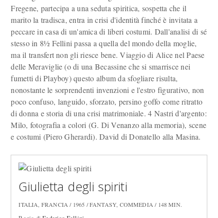
Fregene, partecipa a una seduta spiritica, sospetta che il
marito la tradisca, entra in crisi d'identità finché è invitata a
peccare in casa di un'amica di liberi costumi. Dall'analisi di sé
stesso in 8½ Fellini passa a quella del mondo della moglie,
ma il transfert non gli riesce bene. Viaggio di Alice nel Paese
delle Meraviglie (o di una Becassine che si smarrisce nei
fumetti di Playboy) questo album da sfogliare risulta,
nonostante le sorprendenti invenzioni e l'estro figurativo, non
poco confuso, languido, sforzato, persino goffo come ritratto
di donna e storia di una crisi matrimoniale. 4 Nastri d'argento:
Milo, fotografia a colori (G. Di Venanzo alla memoria), scene
e costumi (Piero Gherardi). David di Donatello alla Masina.
Giulietta degli spiriti
ITALIA, FRANCIA / 1965 / FANTASY, COMMEDIA / 148 MIN.