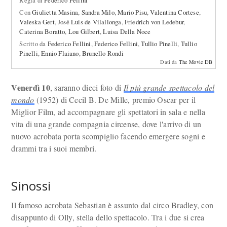
Regia di
Federico Fellini
Con
Giulietta Masina
,
Sandra Milo
,
Mario Pisu
,
Valentina Cortese
,
Valeska Gert
,
José Luis de Vilallonga
,
Friedrich von Ledebur
,
Caterina Boratto
,
Lou Gilbert
,
Luisa Della Noce
Scritto da
Federico Fellini
,
Federico Fellini
,
Tullio Pinelli
,
Tullio
Pinelli
,
Ennio Flaiano
,
Brunello Rondi
Dati da
The Movie DB
Venerdì 10
, saranno dieci foto di
Il più grande spettacolo del
mondo
(1952) di Cecil B. De Mille, premio Oscar per il
Miglior Film, ad accompagnare gli spettatori in sala e nella
vita di una grande compagnia circense, dove l'arrivo di un
nuovo acrobata porta scompiglio facendo emergere sogni e
drammi tra i suoi membri.
Sinossi
Il famoso acrobata Sebastian è assunto dal circo Bradley, con
disappunto di Olly, stella dello spettacolo. Tra i due si crea