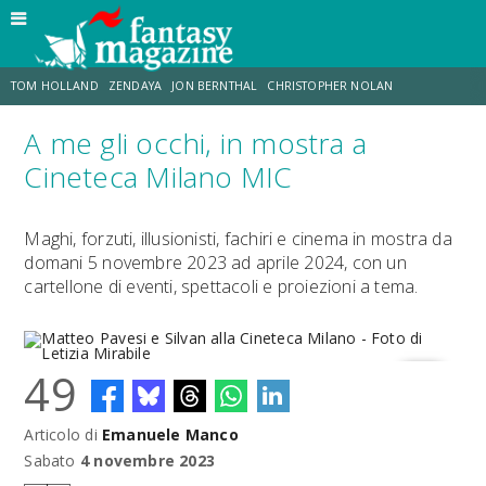
TOM HOLLAND
ZENDAYA
JON BERNTHAL
CHRISTOPHER NOLAN
A me gli occhi, in mostra a
STRANIMONDI
LUCCA COMICS & GAMES
ODISSEA
JACOB BATALON
Cineteca Milano MIC
SPIDER-MAN: BRAND NEW DAY
MICHAEL MANDO
Maghi, forzuti, illusionisti, fachiri e cinema in mostra da
domani 5 novembre 2023 ad aprile 2024, con un
cartellone di eventi, spettacoli e proiezioni a tema.
49
Articolo di
Emanuele Manco
Matteo Pavesi e Silvan alla Cineteca Milano - Foto di Letizia Mirabile
Sabato
4 novembre 2023