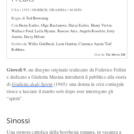
USA / 1932 / HORROR, DRAMMA / 66 MIN.
Regia di
Tod Browning
Con
Harry Earles
,
Olga Baclanova
,
Daisy Earles
,
Henry Victor
,
Wallace Ford
,
Leila Hyams
,
Roscoe Ates
,
Angelo Rossitto
,
Jerry
Austin
,
Daisy Hilton
Scritto da
Willis Goldbeck
,
Leon Gordon
,
Clarence Aaron 'Tod'
Robbins
Dati da
The Movie DB
Giovedì 9
, un disegno originale realizzato da Federico Fellini
e dedicato a Giulietta Masina introdurrà il pubblico alla storia
di
Giulietta degli Spiriti
(1965): una donna in crisi coniugale
riesce a lasciare il marito solo dopo aver interrogato gli
“spiriti”.
Sinossi
Una signora cattolica della borghesia romana, in vacanza a