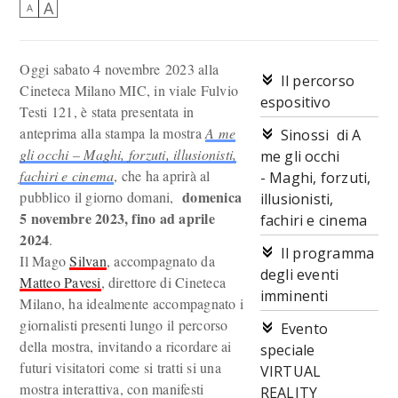
A
A
Oggi sabato 4 novembre 2023 alla
Il percorso
Cineteca Milano MIC, in viale Fulvio
espositivo
Testi 121, è stata presentata in
anteprima alla stampa la mostra
A me
Sinossi di A
gli occhi – Maghi, forzuti, illusionisti,
me gli occhi
fachiri e cinema
, che ha aprirà al
- Maghi, forzuti,
domenica
pubblico il giorno domani,
illusionisti,
5 novembre 2023, fino ad aprile
fachiri e cinema
2024
.
Il programma
Il Mago
Silvan
, accompagnato da
degli eventi
Matteo Pavesi
, direttore di Cineteca
imminenti
Milano, ha idealmente accompagnato i
giornalisti presenti lungo il percorso
Evento
della mostra, invitando a ricordare ai
speciale
futuri visitatori come si tratti si una
VIRTUAL
mostra interattiva, con manifesti
REALITY