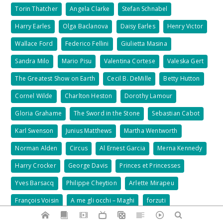
Torin Thatcher
Angela Clarke
Stefan Schnabel
Harry Earles
Olga Baclanova
Daisy Earles
Henry Victor
Wallace Ford
Federico Fellini
Giulietta Masina
Sandra Milo
Mario Pisu
Valentina Cortese
Valeska Gert
The Greatest Show on Earth
Cecil B. DeMille
Betty Hutton
Cornel Wilde
Charlton Heston
Dorothy Lamour
Gloria Grahame
The Sword in the Stone
Sebastian Cabot
Karl Swenson
Junius Matthews
Martha Wentworth
Norman Alden
Circus
Al Ernest Garcia
Merna Kennedy
Harry Crocker
George Davis
Princes et Princesses
Yves Barsacq
Philippe Cheytion
Arlette Mirapeu
François Voisin
A me gli occhi – Maghi
forzuti
illusionisti
fachiri e cinema