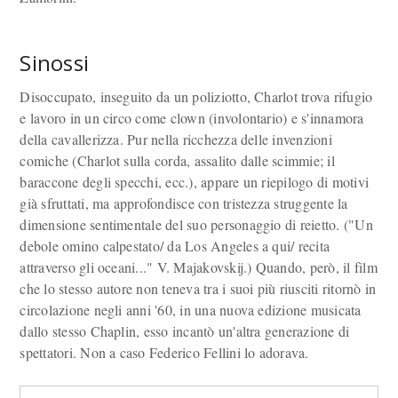
Sinossi
Disoccupato, inseguito da un poliziotto, Charlot trova rifugio
e lavoro in un circo come clown (involontario) e s'innamora
della cavallerizza. Pur nella ricchezza delle invenzioni
comiche (Charlot sulla corda, assalito dalle scimmie; il
baraccone degli specchi, ecc.), appare un riepilogo di motivi
già sfruttati, ma approfondisce con tristezza struggente la
dimensione sentimentale del suo personaggio di reietto. ("Un
debole omino calpestato/ da Los Angeles a qui/ recita
attraverso gli oceani..." V. Majakovskij.) Quando, però, il film
che lo stesso autore non teneva tra i suoi più riusciti ritornò in
circolazione negli anni '60, in una nuova edizione musicata
dallo stesso Chaplin, esso incantò un'altra generazione di
spettatori. Non a caso Federico Fellini lo adorava.