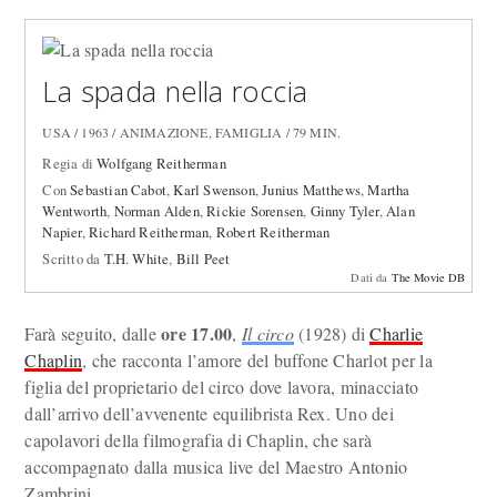
La spada nella roccia
USA / 1963 / ANIMAZIONE, FAMIGLIA / 79 MIN.
Regia di
Wolfgang Reitherman
Con
Sebastian Cabot
,
Karl Swenson
,
Junius Matthews
,
Martha
Wentworth
,
Norman Alden
,
Rickie Sorensen
,
Ginny Tyler
,
Alan
Napier
,
Richard Reitherman
,
Robert Reitherman
Scritto da
T.H. White
,
Bill Peet
Dati da
The Movie DB
ore 17.00
Farà seguito, dalle
,
Il circo
(1928) di
Charlie
Chaplin
, che racconta l’amore del buffone Charlot per la
figlia del proprietario del circo dove lavora, minacciato
dall’arrivo dell’avvenente equilibrista Rex. Uno dei
capolavori della filmografia di Chaplin, che sarà
accompagnato dalla musica live del Maestro Antonio
Zambrini.