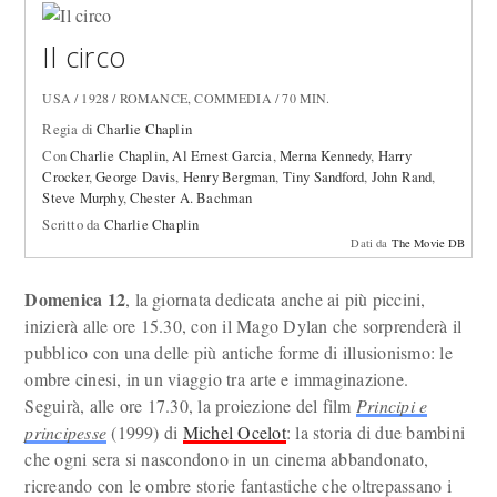
Il circo
USA / 1928 / ROMANCE, COMMEDIA / 70 MIN.
Regia di
Charlie Chaplin
Con
Charlie Chaplin
,
Al Ernest Garcia
,
Merna Kennedy
,
Harry
Crocker
,
George Davis
,
Henry Bergman
,
Tiny Sandford
,
John Rand
,
Steve Murphy
,
Chester A. Bachman
Scritto da
Charlie Chaplin
Dati da
The Movie DB
Domenica 12
, la giornata dedicata anche ai più piccini,
inizierà alle ore 15.30, con il Mago Dylan che sorprenderà il
pubblico con una delle più antiche forme di illusionismo: le
ombre cinesi, in un viaggio tra arte e immaginazione.
Seguirà, alle ore 17.30, la proiezione del film
Principi e
principesse
(1999) di
Michel Ocelot
: la storia di due bambini
che ogni sera si nascondono in un cinema abbandonato,
ricreando con le ombre storie fantastiche che oltrepassano i