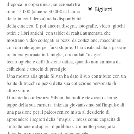
d’epoca in copia unica, selezionati tra
Biglietti
oltre 15.000 (almeno 30.000 ci hanno
detto in confidenza) nella disponibilità
della cineteca. E poi ancora disegni, fotografie, video, giochi
ottici e libri antichi, con tablet di realtà aumentata che
mostrano video collegati ai pezzi da collezione, macchinari
con cui interagire per farsi stupire. Una visita adatta a passare
un'intera giornata in famiglia, circondati "magie"
tecnologiche e dell'illusione ottica, quando non animata da
esibizioni e trucchi di prestigio.
Una mostra alla quale Silvan ha dato il suo contributo con un
baule di trucchi e pezzi della sua collezione personale di
attrezzature.
Durante la conferenza Silvan, ha inoltre rievocato alcune
tappe della sua carriera, iniziata giovanissimo sull'impulso di
una passione per il palcoscenico mista al desiderio di
apprendere i segreti della "magia", intesa come capacità di
"intrattenere e stupire" il pubblico. Un motto perseguito
durante la sua carriera ormai settantennale.