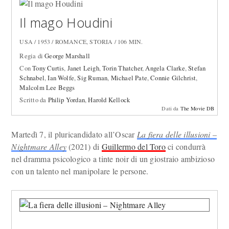
Il mago Houdini
USA / 1953 / ROMANCE, STORIA / 106 MIN.
Regia di
George Marshall
Con
Tony Curtis
,
Janet Leigh
,
Torin Thatcher
,
Angela Clarke
,
Stefan
Schnabel
,
Ian Wolfe
,
Sig Ruman
,
Michael Pate
,
Connie Gilchrist
,
Malcolm Lee Beggs
Scritto da
Philip Yordan
,
Harold Kellock
Dati da
The Movie DB
Martedì 7, il pluricandidato all’Oscar
La fiera delle illusioni –
Nightmare Alley
(2021) di
Guillermo del Toro
ci condurrà
nel dramma psicologico a tinte noir di un giostraio ambizioso
con un talento nel manipolare le persone.