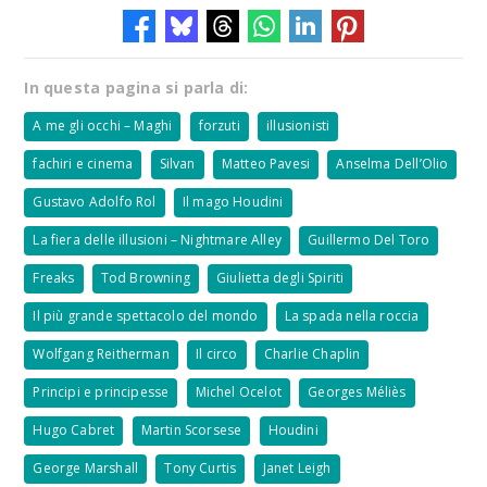
In questa pagina si parla di:
A me gli occhi – Maghi
forzuti
illusionisti
fachiri e cinema
Silvan
Matteo Pavesi
Anselma Dell’Olio
Gustavo Adolfo Rol
Il mago Houdini
La fiera delle illusioni – Nightmare Alley
Guillermo Del Toro
Freaks
Tod Browning
Giulietta degli Spiriti
Il più grande spettacolo del mondo
La spada nella roccia
Wolfgang Reitherman
Il circo
Charlie Chaplin
Principi e principesse
Michel Ocelot
Georges Méliès
Hugo Cabret
Martin Scorsese
Houdini
George Marshall
Tony Curtis
Janet Leigh