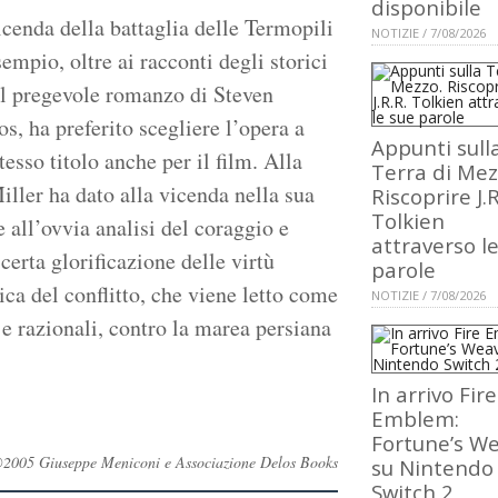
disponibile
vicenda della battaglia delle Termopili
NOTIZIE / 7/08/2026
mpio, oltre ai racconti degli storici
 il pregevole romanzo di Steven
s, ha preferito scegliere l’opera a
Appunti sull
esso titolo anche per il film. Alla
Terra di Mez
iller ha dato alla vicenda nella sua
Riscoprire J.R
Tolkien
e all’ovvia analisi del coraggio e
attraverso l
 certa glorificazione delle virtù
parole
ica del conflitto, che viene letto come
NOTIZIE / 7/08/2026
i e razionali, contro la marea persiana
In arrivo Fire
Emblem:
Fortune’s W
ti ©2005 Giuseppe Meniconi e Associazione Delos Books
su Nintendo
Switch 2