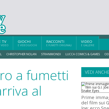
E TV
GIOCHI
RACCONTI
VIDEO
 VIDEO
E VIDEOGIOCHI
E FUMETTI ORIGINALI
E GALLERIE
L
CHRISTOPHER NOLAN
STRANIMONDI
LUCCA COMICS & GAMES
OD
oro a fumetti
VEDI ANCH
rriva al
Prime immag
del film sui G.
Joe: ecco Sn