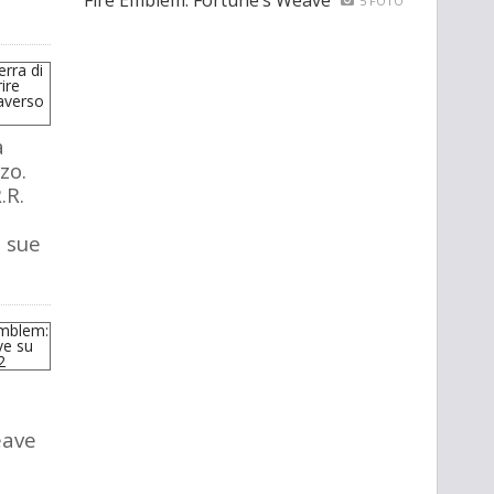
Fire Emblem: Fortune’s Weave
5 FOTO
a
zo.
.R.
e sue
eave