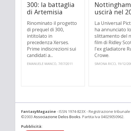
300: la battaglia
Nottingha
di Artemisia
uscirà nel 2
Rinominato il progetto
La Universal Pic
di prequel di 300,
ha annunciato l
intitolato in
slittamento del
precedenza Xerses.
film di Ridley Sco
Prime indiscrezioni sui
l'ex gladiatore R
candidati a...
Crowe.
EMANUELE MANCO, 7/07/2011
SIMONA RICCI, 19/12/20
FantasyMagazine
- ISSN 1974-823X - Registrazione tribunale 
©2003
Associazione Delos Books
. Partita Iva 04029050962.
Pubblicità: