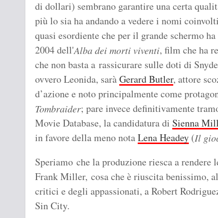
di dollari) sembrano garantire una certa quali
più lo sia ha andando a vedere i nomi coinvolti:
quasi esordiente che per il grande schermo ha 
2004 dell'
, film che ha 
Alba dei morti viventi
che non basta a rassicurare sulle doti di Snyde
ovvero Leonida, sarà
Gerard Butler
, attore sc
d’azione e noto principalmente come protagon
; pare invece definitivamente tram
Tombraider
Movie Database, la candidatura di
Sienna Mil
in favore della meno nota
Lena Headey
(
Il gio
Speriamo che la produzione riesca a rendere le
Frank Miller, cosa che è riuscita benissimo, 
critici e degli appassionati, a Robert Rodrigue
Sin City.