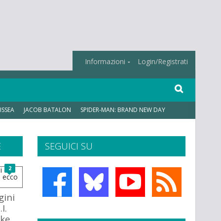
Informazioni
Login/Registrati
ISSEA
JACOB BATALON
SPIDER-MAN: BRAND NEW DAY
E
SEGUICI SU
2
ini
I.
ake