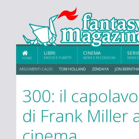
LIBRI
CINEMA
SERI
EBOOK E FUMETTI
NEWS E RECENSIONI
NEWS E
HOME
ARGOMENTI CALDI:
TOM HOLLAND
ZENDAYA
JON BERNTHA
300: il capolav
MICHAEL MANDO
di Frank Miller a
cinema