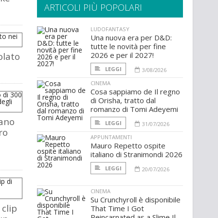
ARTICOLI PIÙ POPOLARI
LUDOFANTASY
Una nuova era per D&D:
tutte le novità per fine
olato
2026 e per il 2027!
LEGGI
3/08/2026
CINEMA
Cosa sappiamo de Il regno
di Orisha, tratto dal
romanzo di Tomi Adeyemi
iano
LEGGI
31/07/2026
ro
APPUNTAMENTI
Mauro Repetto ospite
italiano di Stranimondi 2026
LEGGI
20/07/2026
CINEMA
Su Crunchyroll è disponibile
clip
That Time I Got
Reincarnated as a Slime Il