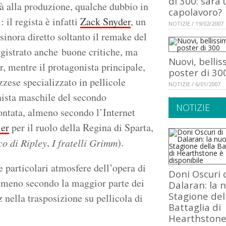
di 300: sarà 
tà alla produzione, qualche dubbio in
capolavoro?
 il regista è infatti
Zack Snyder
, un
NOTIZIE / 19/02/2007
sinora diretto soltanto il remake del
registrato anche buone critiche, ma
Nuovi, bellis
r, mentre il protagonista principale,
poster di 30
ozzese specializzato in pellicole
NOTIZIE / 6/01/2007
ista maschile del secondo
NOTIZIE
ontata, almeno secondo l’Internet
ler
per il ruolo della Regina di Sparta,
,
).
co di Ripley
I fratelli Grimm
 particolari atmosfere dell’opera di
Doni Oscuri 
almeno secondo la maggior parte dei
Dalaran: la 
Stagione del
z nella trasposizione su pellicola di
Battaglia di
Hearthstone