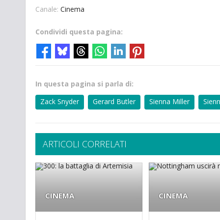
Canale:
Cinema
Condividi questa pagina:
In questa pagina si parla di:
Zack Snyder
Gerard Butler
Sienna Miller
Sienn
ARTICOLI CORRELATI
CINEMA
CINEMA