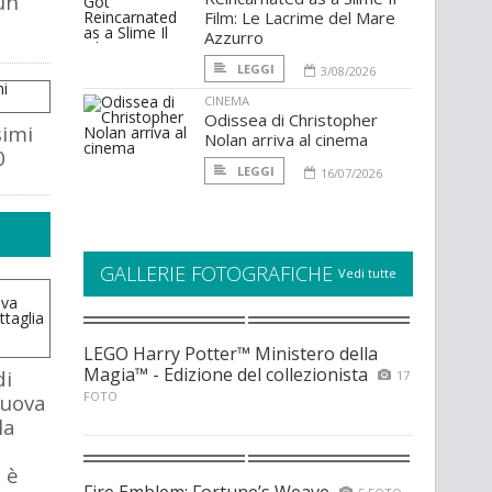
un
Film: Le Lacrime del Mare
Azzurro
LEGGI
3/08/2026
CINEMA
Odissea di Christopher
simi
Nolan arriva al cinema
0
LEGGI
16/07/2026
GALLERIE FOTOGRAFICHE
Vedi tutte
LEGO Harry Potter™ Ministero della
Magia™ - Edizione del collezionista
di
17
FOTO
nuova
la
 è