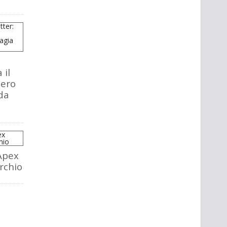
 il
tero
da
Apex
rchio