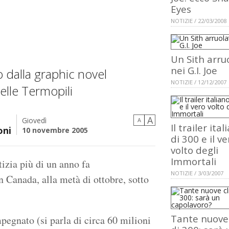
Eyes
NOTIZIE / 22/03/2008
Un Sith arru
nei G.I. Joe
to dalla graphic novel
NOTIZIE / 12/12/2007
elle Termopili
A
Giovedì
A
Il trailer ital
oni
10 novembre 2005
di 300 e il ve
volto degli
Immortali
tizia più di un anno fa
NOTIZIE / 3/03/2007
in Canada, alla metà di ottobre, sotto
Tante nuove 
pegnato (si parla di circa 60 milioni