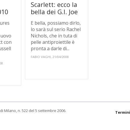
m
Scarlett: ecco la
010
bella dei G.I. Joe
tures
E bella, possiamo dirlo,
o
lo sarà sul serio Rachel
 nuovo
Nichols, che in tuta di
tt con
pelle antiproiettile è
ussell
pronta a darle di...
FABIO VAGHI, 21/04/2008
08
di Milano, n. 522 del 5 settembre 2006.
Termini