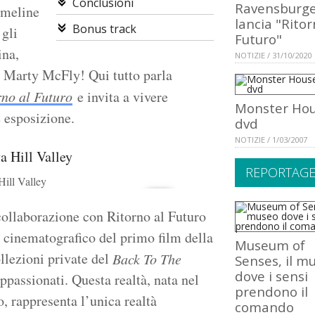
Conclusioni
Ravensburg
imeline
lancia "Ritor
Bonus track
 gli
Futuro"
ina,
NOTIZIE / 31/10/2020
o Marty McFly! Qui tutto parla
rno al Futuro
e invita a vivere
Monster Hou
 esposizione.
dvd
NOTIZIE / 1/03/2007
REPORTAG
Hill Valley
collaborazione con Ritorno al Futuro
o cinematografico del primo film della
Museum of
ollezioni private del
Back To The
Senses, il m
dove i sensi
appassionati. Questa realtà, nata nel
prendono il
o, rappresenta l’unica realtà
comando