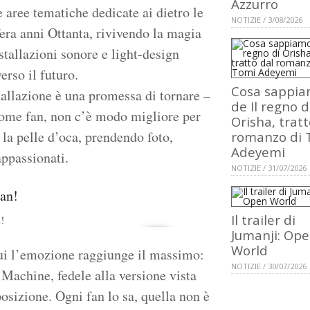
Azzurro
 aree tematiche dedicate ai dietro le
NOTIZIE / 3/08/2026
fera anni Ottanta, rivivendo la magia
stallazioni sonore e light-design
erso il futuro.
Cosa sappi
tallazione è una promessa di tornare –
de Il regno d
Come fan, non c’è modo migliore per
Orisha, tratt
 la pelle d’oca, prendendo foto,
romanzo di 
Adeyemi
appassionati.
NOTIZIE / 31/07/2026
Il trailer di
!
Jumanji: Op
World
cui l’emozione raggiunge il massimo:
NOTIZIE / 30/07/2026
achine, fedele alla versione vista
osizione. Ogni fan lo sa, quella non è