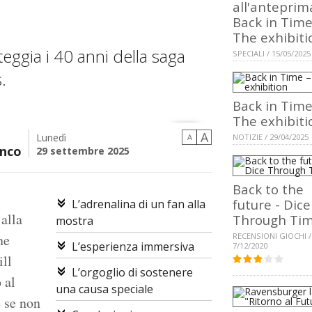
all'anteprim
Back in Time
The exhibiti
teggia i 40 anni della saga
SPECIALI / 15/05/2025
.
Back in Time
The exhibiti
A
Lunedì
A
NOTIZIE / 29/04/2025
nco
29 settembre 2025
Back to the
future - Dice
L’adrenalina di un fan alla
 alla
Through Ti
mostra
ne
RECENSIONI GIOCHI /
L’esperienza immersiva
7/12/2020
ill
L’orgoglio di sostenere
 al
una causa speciale
e se non