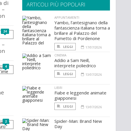
a di
ARTICOLI PIÙ POPOLARI
 –
on
APPUNTAMENTI
Yambo, l’antesignano della
fantascienza italiana torna a
24
brillare al Palazzo del
Fumetto di Pordenone
 –
LEGGI
17/07/2026
on
CINEMA
Addio a Sam Neill,
interprete poliedrico
4
LEGGI
13/07/2026
LIBRI
me
Fiabe e leggende animate
giapponesi
LEGGI
13/07/2026
Spider-Man: Brand New
2
Day