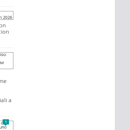
on
ion
ome
ali a
1