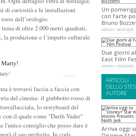
m. Ogni dettaglio vibra di nostalgia:
Un pomerigg
i di curiosità e le installazioni
con l'arte po
torre dell’orologio.
Bruno Bozze
a tema di oltre 2.000 metri quadrati,
SERVIZI / 28/07/2025
i, la produzione e l’impatto culturale
Due giorni al
East Film Fes
SERVIZI / 10/05/2025
arty!
ARTICOLI
DELLO STE
za è trovarsi faccia a faccia con
AUTORE
toria del cinema: il giubbotto rosso di
oreallacciata, lo storyboard del
ty con il quale come "Darth Vader"
he l'unico consiglio che posso dare è
Arriva oggi s
verà il suo preferito. In coda
Disney+ Star