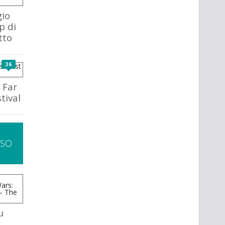
io
p di
tto
36
 Far
tival
SSO
u