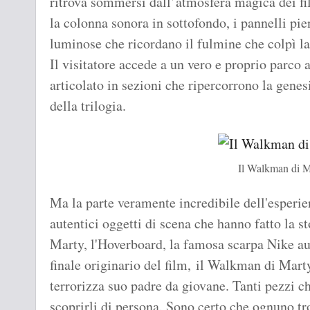
ritrova sommersi dall’atmosfera magica dei fil
la colonna sonora in sottofondo, i pannelli pien
luminose che ricordano il fulmine che colpì la 
Il visitatore accede a un vero e proprio parco 
articolato in sezioni che ripercorrono la genes
della trilogia.
Il Walkman di M
Ma la parte veramente incredibile dell'esperien
autentici oggetti di scena che hanno fatto la s
Marty, l'Hoverboard, la famosa scarpa Nike aut
finale originario del film, il Walkman di Mar
terrorizza suo padre da giovane. Tanti pezzi c
scoprirli di persona. Sono certo che ognuno tro