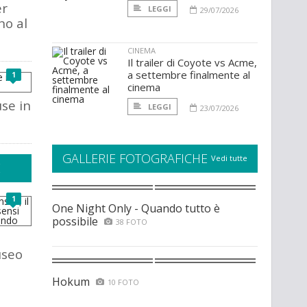
er
LEGGI
29/07/2026
no al
CINEMA
Il trailer di Coyote vs Acme,
a settembre finalmente al
1
cinema
se in
LEGGI
23/07/2026
GALLERIE FOTOGRAFICHE
Vedi tutte
E
1
One Night Only - Quando tutto è
possibile
38 FOTO
useo
Hokum
10 FOTO