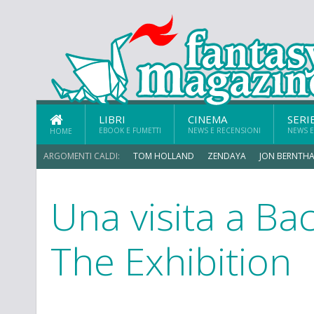
LIBRI
CINEMA
SERI
EBOOK E FUMETTI
NEWS E RECENSIONI
NEWS E
HOME
ARGOMENTI CALDI:
TOM HOLLAND
ZENDAYA
JON BERNTHA
Una visita a Ba
The Exhibition