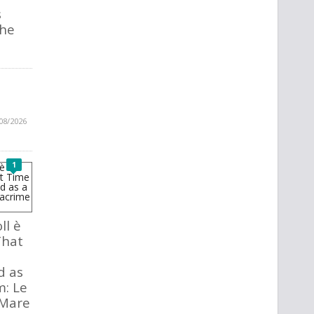
s
The
08/2026
1
ll è
That
d as
m: Le
 Mare