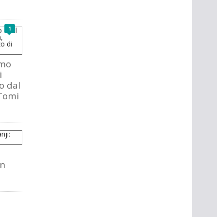
1
amo
i
o dal
Tomi
en