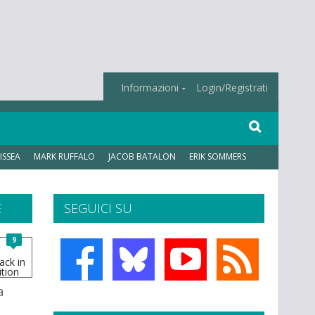
Informazioni
Login/Registrati
ISSEA
MARK RUFFALO
JACOB BATALON
ERIK SOMMERS
E
SEGUICI SU
9
a