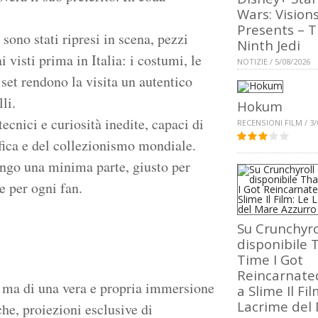
Wars: Vision
Presents – 
sono stati ripresi in scena, pezzi
Ninth Jedi
i visti prima in Italia: i costumi, le
NOTIZIE / 5/08/2026
 set rendono la visita un autentico
lli.
Hokum
cnici e curiosità inedite, capaci di
RECENSIONI FILM / 3/
fica e del collezionismo mondiale.
pongo una minima parte, giusto per
e per ogni fan.
Su Crunchyro
disponibile 
Time I Got
Reincarnate
a, ma di una vera e propria immersione
a Slime Il Fil
Lacrime del
he, proiezioni esclusive di