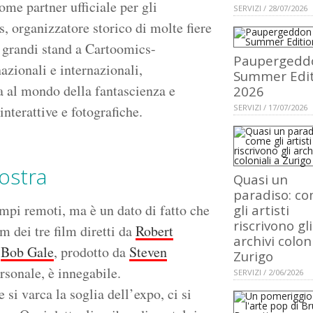
ome partner ufficiale per gli
SERVIZI / 28/07/2026
s, organizzatore storico di molte fiere
 grandi stand a Cartoomics-
Paupergedd
zionali e internazionali,
Summer Edit
a al mondo della fantascienza e
2026
nterattive e fotografiche.
SERVIZI / 17/07/2026
mostra
Quasi un
paradiso: c
empi remoti, ma è un dato di fatto che
gli artisti
riscrivono gli
m dei tre film diretti da
Robert
archivi coloni
n
Bob Gale
, prodotto da
Steven
Zurigo
ersonale, è innegabile.
SERVIZI / 2/06/2026
si varca la soglia dell’expo, ci si