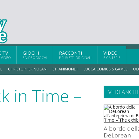
E TV
GIOCHI
RACCONTI
VIDEO
 VIDEO
E VIDEOGIOCHI
E FUMETTI ORIGINALI
E GALLERIE
L
CHRISTOPHER NOLAN
STRANIMONDI
LUCCA COMICS & GAMES
OD
ck in Time –
VEDI ANCH
A bordo dell
DeLorean