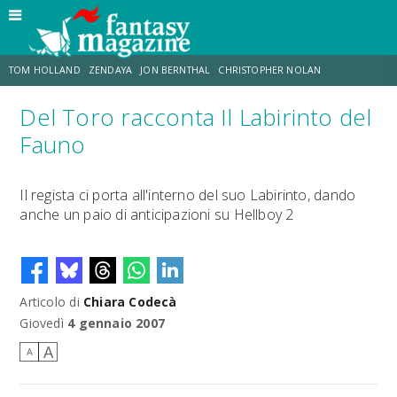
TOM HOLLAND
ZENDAYA
JON BERNTHAL
CHRISTOPHER NOLAN
Del Toro racconta Il Labirinto del
STRANIMONDI
LUCCA COMICS & GAMES
ODISSEA
CHRIS MCKENNA
Fauno
DESTIN DANIEL CRETTON
ERIK SOMMERS
Il regista ci porta all'interno del suo Labirinto, dando
anche un paio di anticipazioni su Hellboy 2
Articolo di
Chiara Codecà
Giovedì
4 gennaio 2007
A
A