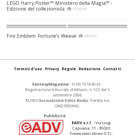
LEGO Harry Potter™ Ministero della Magia™ -
Edizione del collezionista
17 FOTO
Fire Emblem: Fortune’s Weave
5 FOTO
Termini d'uso
Privacy
Regole
Redazione
Contatti
FantasyMagazine
- ISSN 1974-823X -
Registrazione tribunale di Milano, n. 522 del 5
settembre 2006.
©2003
Associazione Delos Books
. Partita Iva
04029050962.
Pubblicità:
EADV s.r.l.
- Via Luigi
Capuana, 11 - 95030
Tremestieri Etneo (CT) -