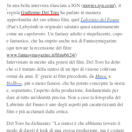
In una bella intervista rilasciata a IGN (
movies.ign.com/
), il
regista
Guillermo Del Toro
ha parlato in maniera
approfondita del suo ultimo film, quel
Labirinto del Fauno
(Pan's Labyrinth in originale) salutato quasi unanimamente
come un capolavoro. Un fantasy adulto e stupefacente, cupo
e fantastico, che ha stupito anche noi di Fantasymagazine.
(qui trovate la recensione del film:
www.fantasymagazine.it/film/6624/
)
Intervistato in merito alla genesi del film, Del Toro ha detto
che si è trattato della sintesi di un tipo di visione coltivata
ormai da anni. E' grazie ai film precedenti, da
Mimic
a
Hellboy
, più o meno famosi, che ha potuto concepire la storia
e, soprattutto, l'aspetto della produzione, fondamentale per
dare al tutto un'identità precisa. Non a caso la fotografia del
Labirinto del Fauno è uno degli aspetti più caratterizzanti del
film e più acclamati dalla critica.
Del Toro ha dichiarato: "La sintesi è che abbiamo trovato il
modo di dargli il look di una grossa produzione, ma è costato