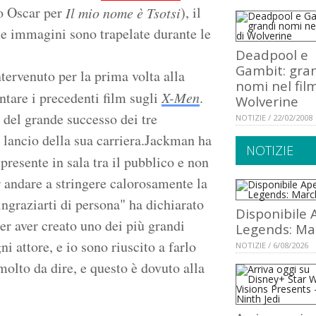
 Oscar per
), il
Il mio nome è Tsotsi
ime immagini sono trapelate durante le
Deadpool e
Gambit: gra
tervenuto per la prima volta alla
nomi nel film
entare i precedenti film sugli
X-Men
.
Wolverine
 del grande successo dei tre
NOTIZIE / 22/02/2008
di lancio della sua carriera.Jackman ha
NOTIZIE
 presente in sala tra il pubblico e non
 andare a stringere calorosamente la
ingraziarti di persona" ha dichiarato
Disponibile 
r aver creato uno dei più grandi
Legends: Ma
i attore, e io sono riuscito a farlo
NOTIZIE / 6/08/2026
 molto da dire, e questo è dovuto alla