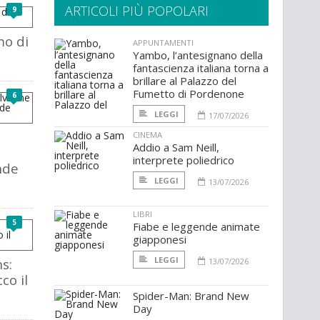
ARTICOLI PIÙ POPOLARI
9
mo di
APPUNTAMENTI
Yambo, l’antesignano della
fantascienza italiana torna a
brillare al Palazzo del
Fumetto di Pordenone
6
LEGGI
17/07/2026
CINEMA
Addio a Sam Neill,
interprete poliedrico
nde
LEGGI
13/07/2026
LIBRI
5
Fiabe e leggende animate
giapponesi
LEGGI
s:
13/07/2026
co il
Spider-Man: Brand New
Day