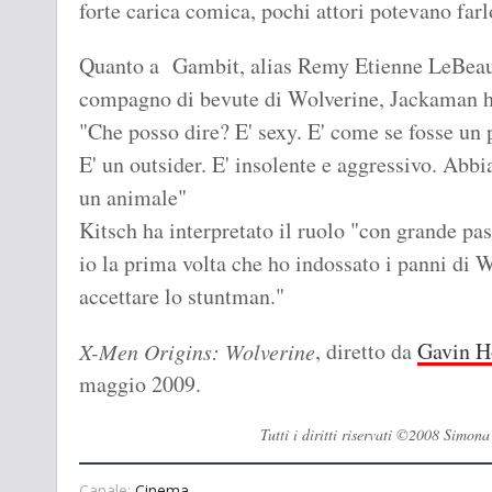
forte carica comica, pochi attori potevano farl
Quanto a Gambit, alias Remy Etienne LeBeau,
compagno di bevute di Wolverine, Jackaman ha
"Che posso dire? E' sexy. E' come se fosse un 
E' un outsider. E' insolente e aggressivo. Ab
un animale"
Kitsch ha interpretato il ruolo "con grande pa
io la prima volta che ho indossato i panni di W
accettare lo stuntman."
, diretto da
Gavin H
X-Men Origins: Wolverine
maggio 2009.
Tutti i diritti riservati ©2008 Simo
Canale:
Cinema