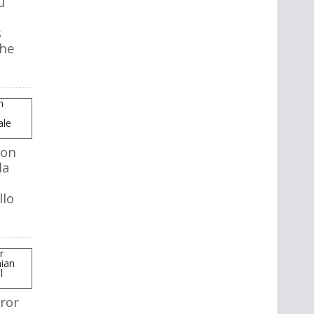
u
s
The
mon
la
llo
ror