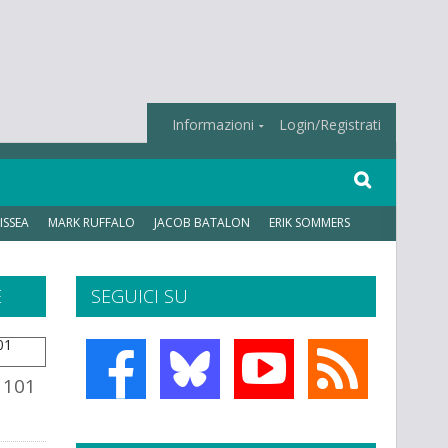
Informazioni
Login/Registrati
ISSEA
MARK RUFFALO
JACOB BATALON
ERIK SOMMERS
E
SEGUICI SU
i 101