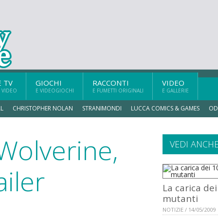
E TV
GIOCHI
RACCONTI
VIDEO
 VIDEO
E VIDEOGIOCHI
E FUMETTI ORIGINALI
E GALLERIE
L
CHRISTOPHER NOLAN
STRANIMONDI
LUCCA COMICS & GAMES
OD
Wolverine,
VEDI ANCH
ailer
La carica de
mutanti
NOTIZIE / 14/05/2009