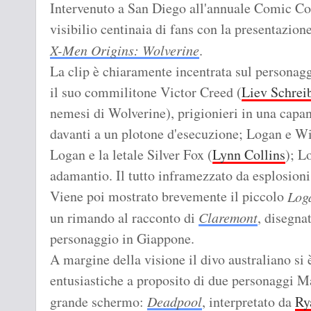
Intervenuto a San Diego all'annuale Comic C
visibilio centinaia di fans con la presentazione
X-Men Origins: Wolverine
.
La clip è chiaramente incentrata sul personag
il suo commilitone Victor Creed (
Liev Schrei
nemesi di Wolverine), prigionieri in una capan
davanti a un plotone d'esecuzione; Logan e Wi
Logan e la letale Silver Fox (
Lynn Collins
); L
adamantio. Il tutto inframezzato da esplosioni,
Viene poi mostrato brevemente il piccolo
Log
un rimando al racconto di
Claremont
, disegna
personaggio in Giappone.
A margine della visione il divo australiano s
entusiastiche a proposito di due personaggi Ma
grande schermo:
Deadpool
, interpretato da
Ry