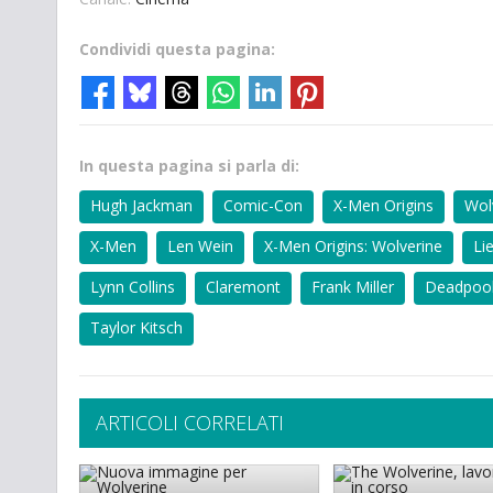
Condividi questa pagina:
In questa pagina si parla di:
Hugh Jackman
Comic-Con
X-Men Origins
Wol
X-Men
Len Wein
X-Men Origins: Wolverine
Li
Lynn Collins
Claremont
Frank Miller
Deadpoo
Taylor Kitsch
ARTICOLI CORRELATI