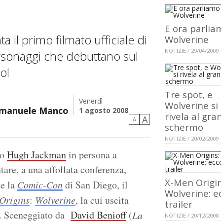
E ora parlia
il primo filmato ufficiale di
Wolverine
NOTIZIE / 29/04/2009
rsonaggi che debuttano sul
ol
Tre spot, e
Venerdì
Wolverine si
 Emanuele Manco
1 agosto 2008
rivela al gra
A
A
schermo
NOTIZIE / 20/02/2009
to
Hugh Jackman
in persona a
tare, a una affollata conferenza,
X-Men Origin
te la
Comic-Con
di San Diego, il
Wolverine: ec
Origins
:
Wolverine
, la cui uscita
trailer
09. Sceneggiato da
David Benioff
(
La
NOTIZIE / 20/12/2008