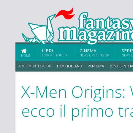
LIBRI
CINEMA
SERI
EBOOK E FUMETTI
NEWS E RECENSIONI
NEWS E
HOME
ARGOMENTI CALDI:
TOM HOLLAND
ZENDAYA
JON BERNTHA
X-Men Origins: 
ecco il primo tr