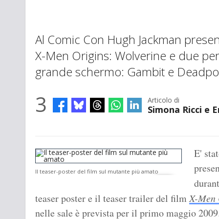
Al Comic Con Hugh Jackman presenta 
X-Men Origins: Wolverine e due pe
grande schermo: Gambit e Deadpo
3
Articolo di
Simona Ricci e
E' sta
presen
Il teaser-poster del film sul mutante più amato
duran
teaser poster e il teaser trailer del film
X-Men 
nelle sale è prevista per il primo maggio 20