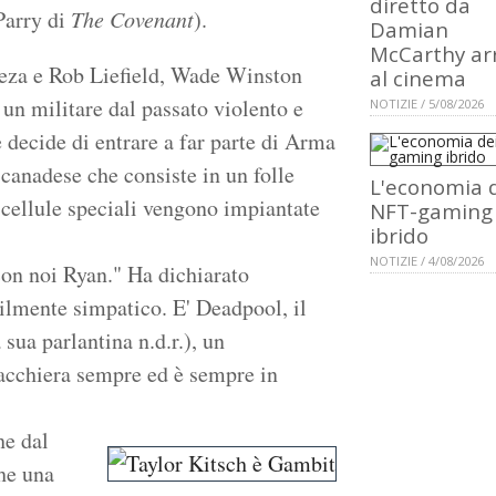
diretto da
Parry di
The Covenant
).
Damian
McCarthy ar
ieza e Rob Liefield, Wade Winston
al cinema
 un militare dal passato violento e
NOTIZIE / 5/08/2026
 decide di entrare a far parte di Arma
 canadese che consiste in un folle
L'economia 
 cellule speciali vengono impiantate
NFT-gaming
ibrido
NOTIZIE / 4/08/2026
con noi Ryan." Ha dichiarato
ilmente simpatico. E' Deadpool, il
sua parlantina n.d.r.), un
iacchiera sempre ed è sempre in
he dal
che una