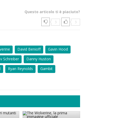
Questo articolo ti è piaciuto?
3
3
verine
David Benioff
Gavin Hood
ev Schreiber
Danny Huston
l
Ryan Reynolds
Gambit