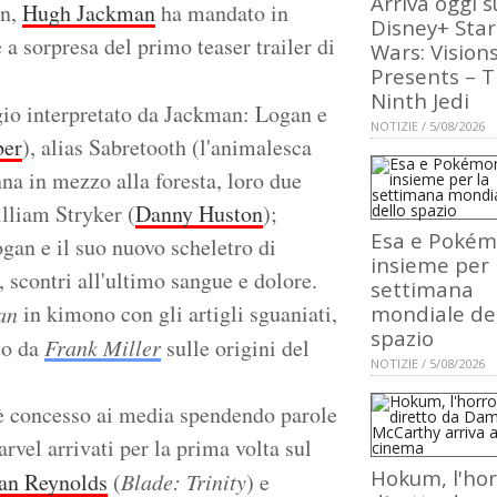
Arriva oggi s
on,
Hugh Jackman
ha mandato in
Disney+ Star
 a sorpresa del primo teaser trailer di
Wars: Vision
Presents – 
Ninth Jedi
gio interpretato da Jackman: Logan e
NOTIZIE / 5/08/2026
ber
), alias Sabretooth (l'animalesca
na in mezzo alla foresta, loro due
lliam Stryker (
Danny Huston
);
Esa e Poké
ogan e il suo nuovo scheletro di
insieme per 
 scontri all'ultimo sangue e dolore.
settimana
in kimono con gli artigli sguaniati,
an
mondiale de
spazio
to da
Frank Miller
sulle origini del
NOTIZIE / 5/08/2026
i è concesso ai media spendendo parole
rvel arrivati per la prima volta sul
Hokum, l'hor
an Reynolds
(
Blade: Trinity
) e