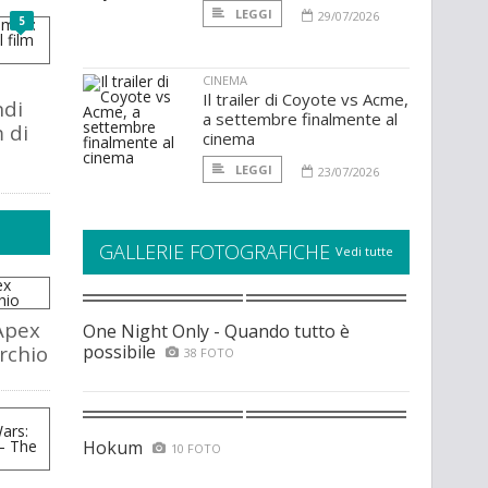
LEGGI
29/07/2026
5
CINEMA
Il trailer di Coyote vs Acme,
ndi
a settembre finalmente al
 di
cinema
LEGGI
23/07/2026
GALLERIE FOTOGRAFICHE
Vedi tutte
Apex
One Night Only - Quando tutto è
rchio
possibile
38 FOTO
Hokum
10 FOTO