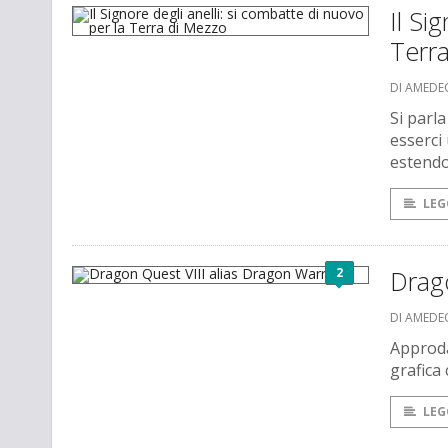
Il Si
Terr
DI AMEDE
Si parl
esserci 
estendon
LEG
2
Drago
DI AMEDE
Approda
grafica
LEG