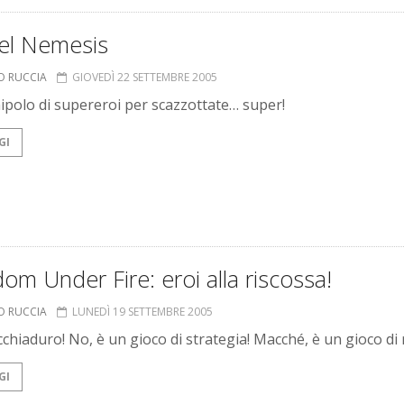
el Nemesis
O RUCCIA
GIOVEDÌ 22 SETTEMBRE 2005
polo di supereroi per scazzottate… super!
GI
om Under Fire: eroi alla riscossa!
O RUCCIA
LUNEDÌ 19 SETTEMBRE 2005
cchiaduro! No, è un gioco di strategia! Macché, è un gioco di 
GI