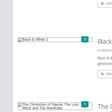
LEG
2
Black
DI AMEDE
Non è i
gestion
LEG
1
The C