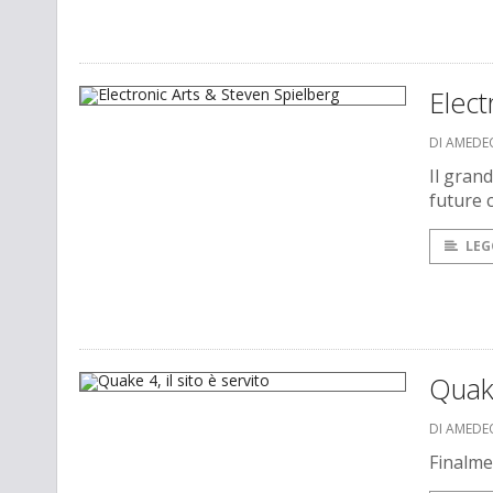
Elect
DI AMEDE
Il gran
future 
LEG
Quake
DI AMEDE
Finalmen