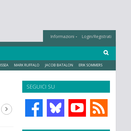
Informazioni
Login/Registrati
ISSEA
MARK RUFFALO
JACOB BATALON
ERIK SOMMERS
SEGUICI SU