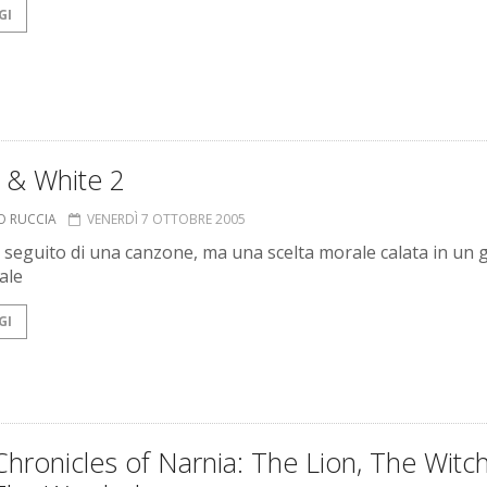
GI
 & White 2
O RUCCIA
VENERDÌ 7 OTTOBRE 2005
l seguito di una canzone, ma una scelta morale calata in un 
ale
GI
hronicles of Narnia: The Lion, The Witc