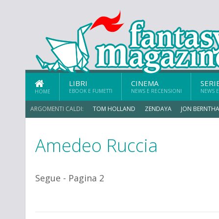
LIBRI
CINEMA
SERI
EBOOK E FUMETTI
NEWS E RECENSIONI
NEWS E
HOME
ARGOMENTI CALDI:
TOM HOLLAND
ZENDAYA
JON BERNTHA
Amedeo Ruccia
Segue - Pagina 2