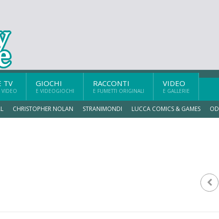
E TV
GIOCHI
RACCONTI
VIDEO
 VIDEO
E VIDEOGIOCHI
E FUMETTI ORIGINALI
E GALLERIE
L
CHRISTOPHER NOLAN
STRANIMONDI
LUCCA COMICS & GAMES
OD