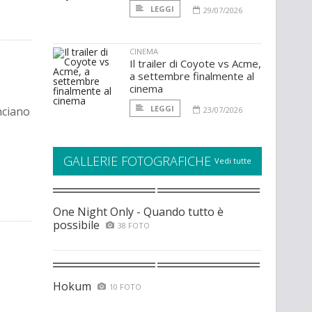
LEGGI
29/07/2026
CINEMA
Il trailer di Coyote vs Acme,
a settembre finalmente al
cinema
LEGGI
nciano
23/07/2026
GALLERIE FOTOGRAFICHE
Vedi tutte
One Night Only - Quando tutto è
possibile
38 FOTO
Hokum
10 FOTO