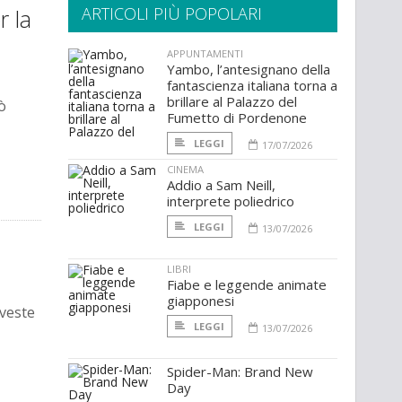
ARTICOLI PIÙ POPOLARI
r la
APPUNTAMENTI
Yambo, l’antesignano della
fantascienza italiana torna a
brillare al Palazzo del
ò
Fumetto di Pordenone
LEGGI
17/07/2026
CINEMA
Addio a Sam Neill,
interprete poliedrico
LEGGI
13/07/2026
LIBRI
Fiabe e leggende animate
giapponesi
 veste
LEGGI
13/07/2026
Spider-Man: Brand New
Day