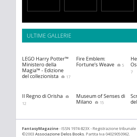
ULTIME GALLERIE
LEGO Harry Potter™
Fire Emblem:
He
Ministero della
Fortune’s Weave
Os
5
Magia™ - Edizione
7
del collezionista
17
Il Regno di Orisha
Museum of Senses di
Scr
Milano
de
15
12
FantasyMagazine
- ISSN 1974-823X - Registrazione tribunale 
©2003
Associazione Delos Books
. Partita Iva 04029050962.