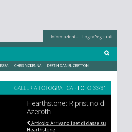
Informazioni
Login/Registrati
ISSEA
CHRIS MCKENNA
DESTIN DANIEL CRETTON
GALLERIA FOTOGRAFICA - FOTO 33/81
Hearthstone: Ripristino di
Azeroth
Articolo: Arrivano i set di classe su
Hearthstone