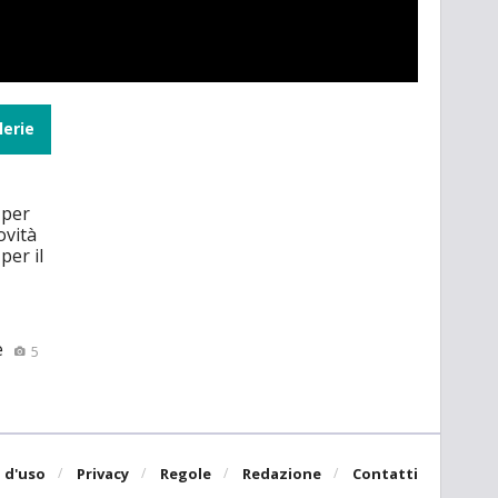
lerie
 per
ovità
per il
e
5
 d'uso
Privacy
Regole
Redazione
Contatti