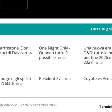
Tutte le gal
arthstone: Doni
One Night Only -
Una nuova era
curi di Dalaran
Quando tutto è
D&D: tutte le n
possibile
per fine 2026 e 
38
2027!
78
ooge e gli spiriti
Resident Evil
Coyote vs Acm
6
l Natale
4
di Milano, n. 522 del 5 settembre 2006.
Termini