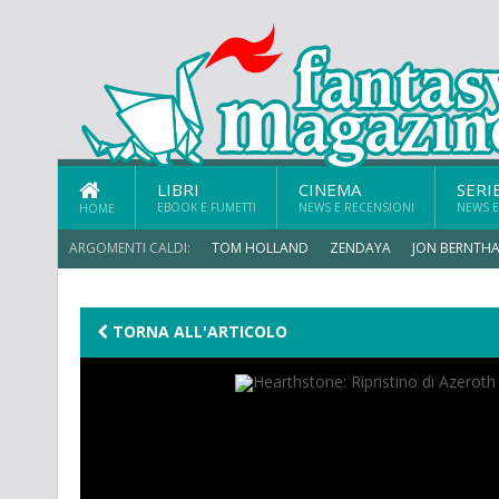
LIBRI
CINEMA
SERI
EBOOK E FUMETTI
NEWS E RECENSIONI
NEWS E
HOME
ARGOMENTI CALDI:
TOM HOLLAND
ZENDAYA
JON BERNTHA
ERIK SOMMERS
TORNA ALL'ARTICOLO