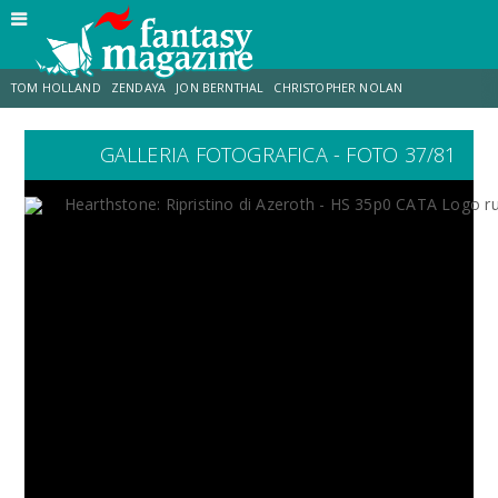
TOM HOLLAND
ZENDAYA
JON BERNTHAL
CHRISTOPHER NOLAN
GALLERIA FOTOGRAFICA - FOTO 37/81
STRANIMONDI
LUCCA COMICS & GAMES
ODISSEA
CHRIS MCKENNA
DESTIN DANIEL CRETTON
ERIK SOMMERS