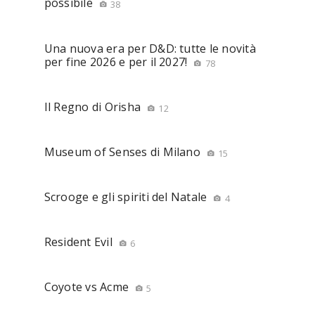
possibile
38
Una nuova era per D&D: tutte le novità
per fine 2026 e per il 2027!
78
Il Regno di Orisha
12
Museum of Senses di Milano
15
Scrooge e gli spiriti del Natale
4
Resident Evil
6
Coyote vs Acme
5