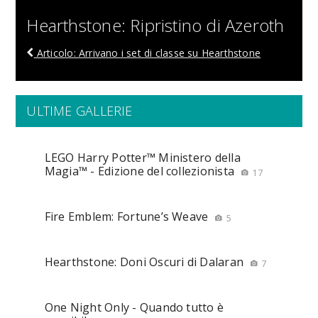
Hearthstone: Ripristino di Azeroth
Articolo: Arrivano i set di classe su Hearthstone
ULTIME GALLERIE
LEGO Harry Potter™ Ministero della
Magia™ - Edizione del collezionista
17
Fire Emblem: Fortune’s Weave
5
Hearthstone: Doni Oscuri di Dalaran
7
One Night Only - Quando tutto è