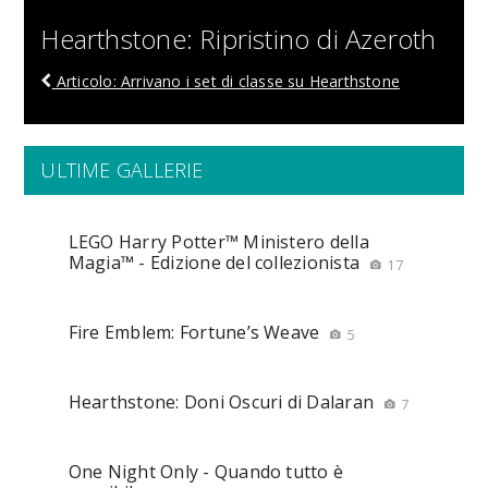
Hearthstone: Ripristino di Azeroth
Articolo: Arrivano i set di classe su Hearthstone
ULTIME GALLERIE
LEGO Harry Potter™ Ministero della
Magia™ - Edizione del collezionista
17
Fire Emblem: Fortune’s Weave
5
Hearthstone: Doni Oscuri di Dalaran
7
One Night Only - Quando tutto è