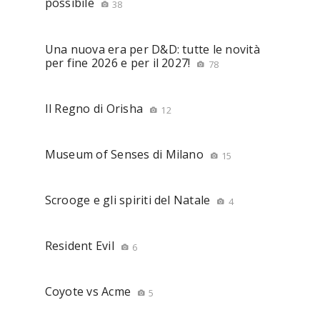
possibile
38
Una nuova era per D&D: tutte le novità
per fine 2026 e per il 2027!
78
Il Regno di Orisha
12
Museum of Senses di Milano
15
Scrooge e gli spiriti del Natale
4
Resident Evil
6
Coyote vs Acme
5