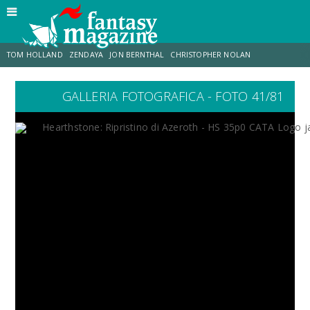
TOM HOLLAND
ZENDAYA
JON BERNTHAL
CHRISTOPHER NOLAN
GALLERIA FOTOGRAFICA - FOTO 41/81
STRANIMONDI
LUCCA COMICS & GAMES
ODISSEA
TRAMELL TILLMAN
CHRIS MCKENNA
ERIK SOMMERS