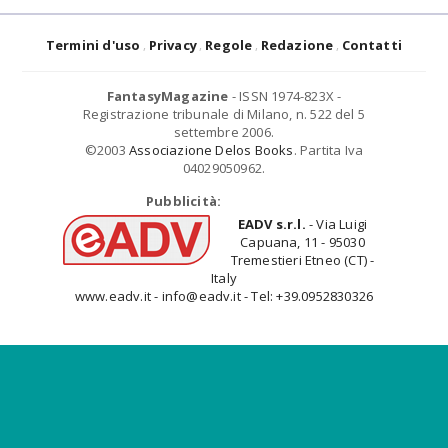
Termini d'uso
Privacy
Regole
Redazione
Contatti
FantasyMagazine
- ISSN 1974-823X -
Registrazione tribunale di Milano, n. 522 del 5
settembre 2006.
©2003
Associazione Delos Books
. Partita Iva
04029050962.
Pubblicità:
EADV s.r.l.
- Via Luigi
Capuana, 11 - 95030
Tremestieri Etneo (CT) -
Italy
www.eadv.it - info@eadv.it - Tel: +39.0952830326