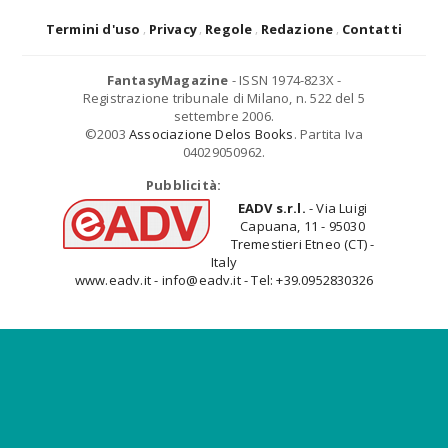
Termini d'uso
Privacy
Regole
Redazione
Contatti
FantasyMagazine
- ISSN 1974-823X -
Registrazione tribunale di Milano, n. 522 del 5
settembre 2006.
©2003
Associazione Delos Books
. Partita Iva
04029050962.
Pubblicità:
EADV s.r.l.
- Via Luigi
Capuana, 11 - 95030
Tremestieri Etneo (CT) -
Italy
www.eadv.it - info@eadv.it - Tel: +39.0952830326