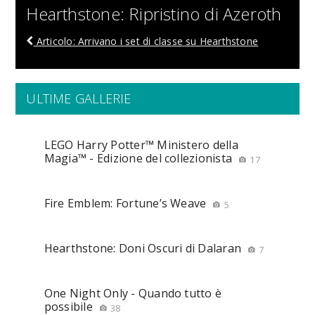
Hearthstone: Ripristino di Azeroth
Articolo: Arrivano i set di classe su Hearthstone
ULTIME GALLERIE
LEGO Harry Potter™ Ministero della
Magia™ - Edizione del collezionista
17
Fire Emblem: Fortune’s Weave
5
Hearthstone: Doni Oscuri di Dalaran
7
One Night Only - Quando tutto è
possibile
38