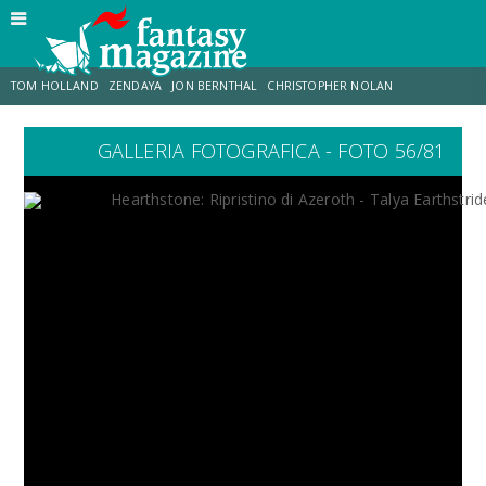
TOM HOLLAND
ZENDAYA
JON BERNTHAL
CHRISTOPHER NOLAN
GALLERIA FOTOGRAFICA - FOTO 56/81
STRANIMONDI
LUCCA COMICS & GAMES
ODISSEA
CHRIS MCKENNA
DESTIN DANIEL CRETTON
ERIK SOMMERS