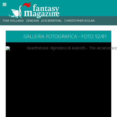
TOM HOLLAND
ZENDAYA
JON BERNTHAL
CHRISTOPHER NOLAN
GALLERIA FOTOGRAFICA - FOTO 52/81
STRANIMONDI
LUCCA COMICS & GAMES
ODISSEA
TRAMELL TILLMAN
CHRIS MCKENNA
ERIK SOMMERS