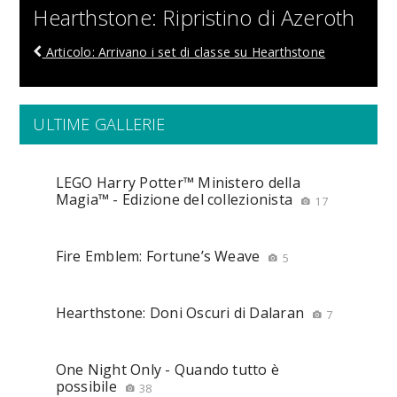
Hearthstone: Ripristino di Azeroth
Articolo: Arrivano i set di classe su Hearthstone
ULTIME GALLERIE
LEGO Harry Potter™ Ministero della
Magia™ - Edizione del collezionista
17
Fire Emblem: Fortune’s Weave
5
Hearthstone: Doni Oscuri di Dalaran
7
One Night Only - Quando tutto è
possibile
38