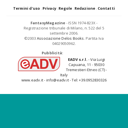
Termini d'uso
Privacy
Regole
Redazione
Contatti
FantasyMagazine
- ISSN 1974-823X -
Registrazione tribunale di Milano, n. 522 del 5
settembre 2006.
©2003
Associazione Delos Books
. Partita Iva
04029050962.
Pubblicità:
EADV s.r.l.
- Via Luigi
Capuana, 11 - 95030
Tremestieri Etneo (CT) -
Italy
www.eadv.it - info@eadv.it - Tel: +39.0952830326