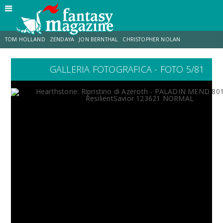
TOM HOLLAND
ZENDAYA
JON BERNTHAL
CHRISTOPHER NOLAN
GALLERIA FOTOGRAFICA - FOTO 5/81
STRANIMONDI
LUCCA COMICS & GAMES
ODISSEA
TRAMELL TILLMAN
CHRIS MCKENNA
ERIK SOMMERS