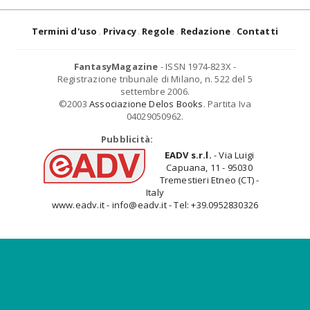
Termini d'uso
Privacy
Regole
Redazione
Contatti
FantasyMagazine
- ISSN 1974-823X -
Registrazione tribunale di Milano, n. 522 del 5
settembre 2006.
©2003
Associazione Delos Books
. Partita Iva
04029050962.
Pubblicità:
EADV s.r.l.
- Via Luigi
Capuana, 11 - 95030
Tremestieri Etneo (CT) -
Italy
www.eadv.it - info@eadv.it - Tel: +39.0952830326