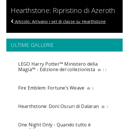
Hearthstone: Ripristino di Azeroth
Articolo: Arrivano i set di classe su Hearthstone
ULTIME GALLERIE
LEGO Harry Potter™ Ministero della
Magia™ - Edizione del collezionista
17
Fire Emblem: Fortune’s Weave
5
Hearthstone: Doni Oscuri di Dalaran
7
One Night Only - Quando tutto è