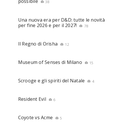
possibile
38
Una nuova era per D&D: tutte le novità
per fine 2026 e per il 2027!
78
Il Regno di Orisha
12
Museum of Senses di Milano
15
Scrooge e gli spiriti del Natale
4
Resident Evil
6
Coyote vs Acme
5