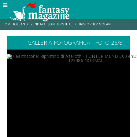
TOM HOLLAND
ZENDAYA
JON BERNTHAL
CHRISTOPHER NOLAN
GALLERIA FOTOGRAFICA - FOTO 26/81
STRANIMONDI
LUCCA COMICS & GAMES
ODISSEA
CHRIS MCKENNA
DESTIN DANIEL CRETTON
ERIK SOMMERS