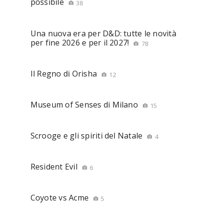
possibile
38
Una nuova era per D&D: tutte le novità
per fine 2026 e per il 2027!
78
Il Regno di Orisha
12
Museum of Senses di Milano
15
Scrooge e gli spiriti del Natale
4
Resident Evil
6
Coyote vs Acme
5