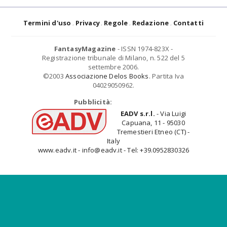
Termini d'uso
Privacy
Regole
Redazione
Contatti
FantasyMagazine
- ISSN 1974-823X -
Registrazione tribunale di Milano, n. 522 del 5
settembre 2006.
©2003
Associazione Delos Books
. Partita Iva
04029050962.
Pubblicità:
EADV s.r.l.
- Via Luigi
Capuana, 11 - 95030
Tremestieri Etneo (CT) -
Italy
www.eadv.it - info@eadv.it - Tel: +39.0952830326