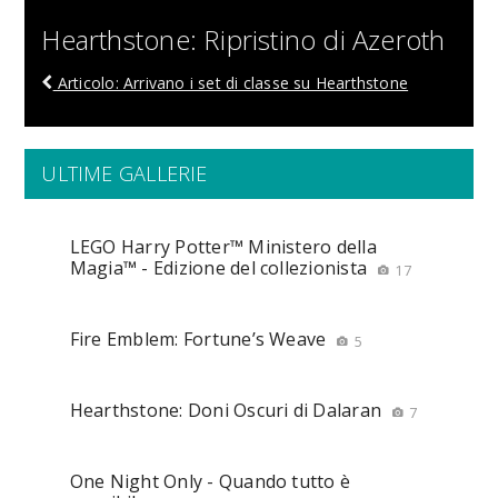
Hearthstone: Ripristino di Azeroth
Articolo: Arrivano i set di classe su Hearthstone
ULTIME GALLERIE
LEGO Harry Potter™ Ministero della
Magia™ - Edizione del collezionista
17
Fire Emblem: Fortune’s Weave
5
Hearthstone: Doni Oscuri di Dalaran
7
One Night Only - Quando tutto è