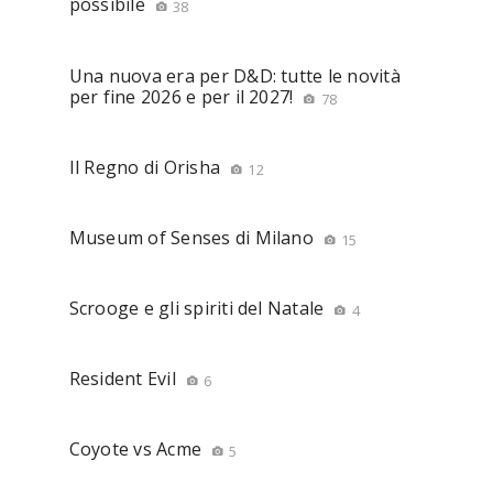
possibile
38
Una nuova era per D&D: tutte le novità
per fine 2026 e per il 2027!
78
Il Regno di Orisha
12
Museum of Senses di Milano
15
Scrooge e gli spiriti del Natale
4
Resident Evil
6
Coyote vs Acme
5