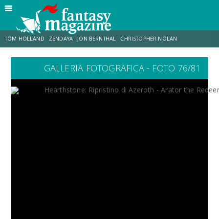
TOM HOLLAND
ZENDAYA
JON BERNTHAL
CHRISTOPHER NOLAN
GALLERIA FOTOGRAFICA - FOTO 76/81
STRANIMONDI
LUCCA COMICS & GAMES
ODISSEA
CHRIS MCKENNA
DESTIN DANIEL CRETTON
ERIK SOMMERS