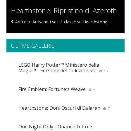
Hearthstone: Ripristino di Azeroth
Articolo: Arrivano i set di classe su Hearthstone
ULTIME GALLERIE
LEGO Harry Potter™ Ministero della
Magia™ - Edizione del collezionista
17
Fire Emblem: Fortune’s Weave
5
Hearthstone: Doni Oscuri di Dalaran
7
One Night Only - Quando tutto è