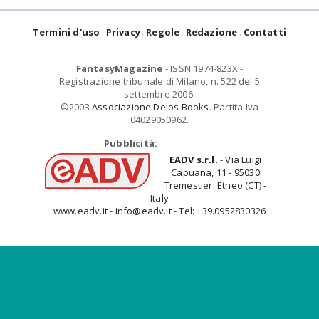
Termini d'uso
Privacy
Regole
Redazione
Contatti
FantasyMagazine
- ISSN 1974-823X -
Registrazione tribunale di Milano, n. 522 del 5
settembre 2006.
©2003
Associazione Delos Books
. Partita Iva
04029050962.
Pubblicità:
EADV s.r.l.
- Via Luigi
Capuana, 11 - 95030
Tremestieri Etneo (CT) -
Italy
www.eadv.it - info@eadv.it - Tel: +39.0952830326