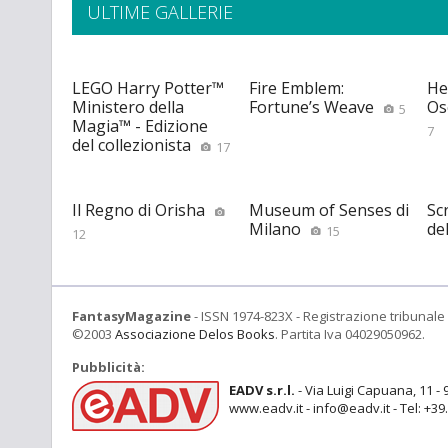
ULTIME GALLERIE
LEGO Harry Potter™
Fire Emblem:
He
Ministero della
Fortune’s Weave
Os
5
Magia™ - Edizione
7
del collezionista
17
Il Regno di Orisha
Museum of Senses di
Scr
Milano
de
15
12
FantasyMagazine
- ISSN 1974-823X - Registrazione tribunale 
©2003
Associazione Delos Books
. Partita Iva 04029050962.
Pubblicità:
EADV s.r.l.
- Via Luigi Capuana, 11 - 
www.eadv.it - info@eadv.it - Tel: +3