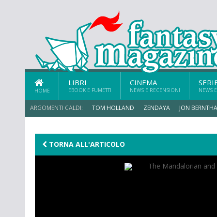
LIBRI
CINEMA
SERI
EBOOK E FUMETTI
NEWS E RECENSIONI
NEWS E
HOME
ARGOMENTI CALDI:
TOM HOLLAND
ZENDAYA
JON BERNTHA
MICHAEL MANDO
TORNA ALL'ARTICOLO