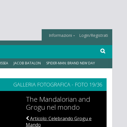
Informazioni
Login/Registrati
ISSEA
JACOB BATALON
SPIDER-MAN: BRAND NEW DAY
GALLERIA FOTOGRAFICA - FOTO 19/36
The Mandalorian and
Grogu nel mondo
Articolo: Celebrando Grogu e
Mando