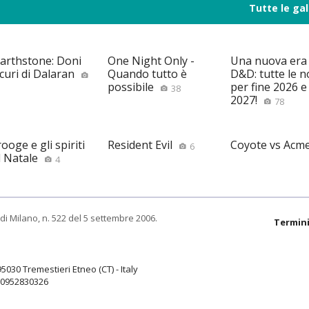
Tutte le gal
arthstone: Doni
One Night Only -
Una nuova era
curi di Dalaran
Quando tutto è
D&D: tutte le n
possibile
per fine 2026 e 
38
2027!
78
ooge e gli spiriti
Resident Evil
Coyote vs Acm
6
l Natale
4
di Milano, n. 522 del 5 settembre 2006.
Termini
95030 Tremestieri Etneo (CT) - Italy
9.0952830326