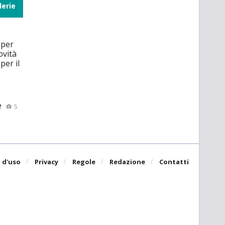
lerie
 per
ovità
per il
e
5
 d'uso
Privacy
Regole
Redazione
Contatti