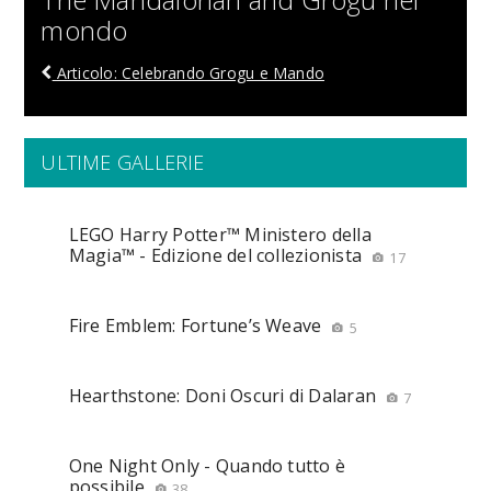
mondo
Articolo: Celebrando Grogu e Mando
ULTIME GALLERIE
LEGO Harry Potter™ Ministero della
Magia™ - Edizione del collezionista
17
Fire Emblem: Fortune’s Weave
5
Hearthstone: Doni Oscuri di Dalaran
7
One Night Only - Quando tutto è
possibile
38