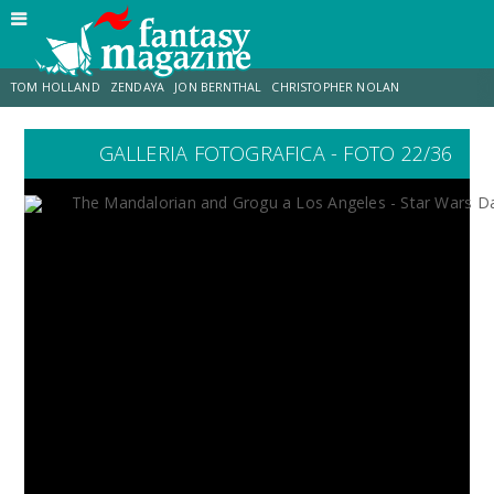
TOM HOLLAND
ZENDAYA
JON BERNTHAL
CHRISTOPHER NOLAN
GALLERIA FOTOGRAFICA - FOTO 22/36
STRANIMONDI
LUCCA COMICS & GAMES
ODISSEA
CHRIS MCKENNA
DESTIN DANIEL CRETTON
ERIK SOMMERS