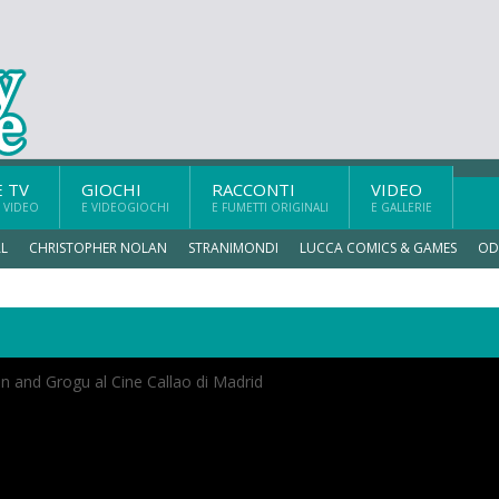
E TV
GIOCHI
RACCONTI
VIDEO
 VIDEO
E VIDEOGIOCHI
E FUMETTI ORIGINALI
E GALLERIE
L
CHRISTOPHER NOLAN
STRANIMONDI
LUCCA COMICS & GAMES
OD