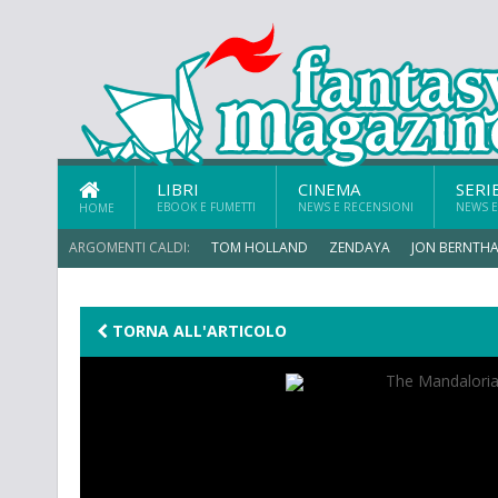
LIBRI
CINEMA
SERI
EBOOK E FUMETTI
NEWS E RECENSIONI
NEWS E
HOME
ARGOMENTI CALDI:
TOM HOLLAND
ZENDAYA
JON BERNTHA
ERIK SOMMERS
TORNA ALL'ARTICOLO