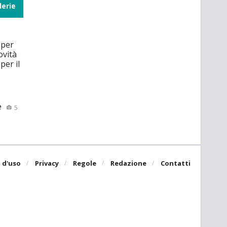
lerie
 per
ovità
per il
e
5
 d'uso
Privacy
Regole
Redazione
Contatti