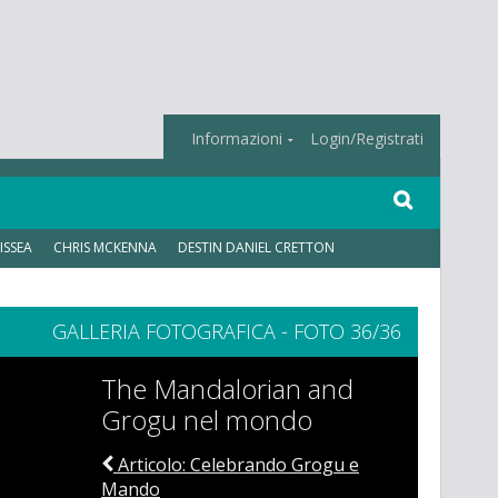
Informazioni
Login/Registrati
ISSEA
CHRIS MCKENNA
DESTIN DANIEL CRETTON
GALLERIA FOTOGRAFICA - FOTO 36/36
The Mandalorian and
Grogu nel mondo
Articolo: Celebrando Grogu e
Mando