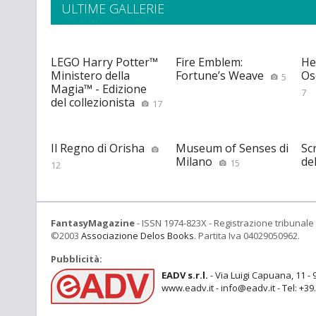
ULTIME GALLERIE
LEGO Harry Potter™
Fire Emblem:
He
Ministero della
Fortune’s Weave
Os
5
Magia™ - Edizione
7
del collezionista
17
Il Regno di Orisha
Museum of Senses di
Scr
Milano
de
15
12
FantasyMagazine
- ISSN 1974-823X - Registrazione tribunale 
©2003
Associazione Delos Books
. Partita Iva 04029050962.
Pubblicità:
EADV s.r.l.
- Via Luigi Capuana, 11 - 
www.eadv.it - info@eadv.it - Tel: +3