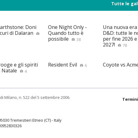
Tutte le gal
arthstone: Doni
One Night Only -
Una nuova era
curi di Dalaran
Quando tutto è
D&D: tutte le n
possibile
per fine 2026 e 
38
2027!
78
ooge e gli spiriti
Resident Evil
Coyote vs Acm
6
l Natale
4
di Milano, n. 522 del 5 settembre 2006.
Termini
95030 Tremestieri Etneo (CT) - Italy
9.0952830326