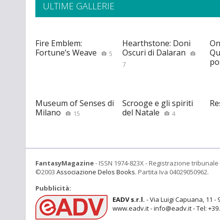
ULTIME GALLERIE
Fire Emblem:
Hearthstone: Doni
On
Fortune’s Weave
Oscuri di Dalaran
Qu
5
po
7
Museum of Senses di
Scrooge e gli spiriti
Re
Milano
del Natale
15
4
FantasyMagazine
- ISSN 1974-823X - Registrazione tribunale 
©2003
Associazione Delos Books
. Partita Iva 04029050962.
Pubblicità:
EADV s.r.l.
- Via Luigi Capuana, 11 - 
www.eadv.it - info@eadv.it - Tel: +3