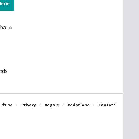
lerie
sha
nds
 d'uso
Privacy
Regole
Redazione
Contatti