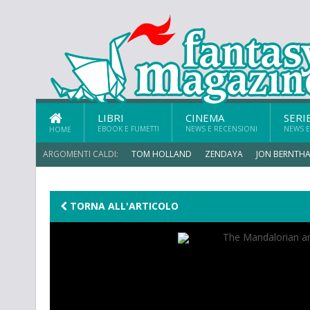
LIBRI
CINEMA
SERI
EBOOK E FUMETTI
NEWS E RECENSIONI
NEWS E
HOME
ARGOMENTI CALDI:
TOM HOLLAND
ZENDAYA
JON BERNTHA
CHRIS MCKENNA
TORNA ALL'ARTICOLO