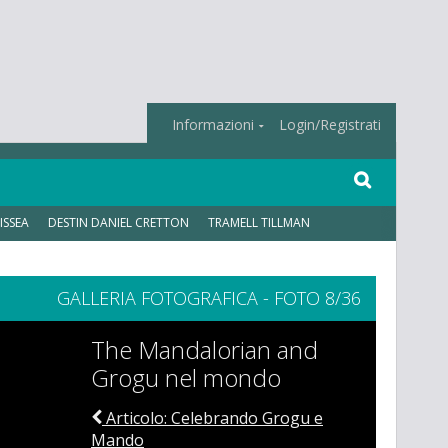
Informazioni
Login/Registrati
ISSEA
DESTIN DANIEL CRETTON
TRAMELL TILLMAN
GALLERIA FOTOGRAFICA - FOTO 8/36
The Mandalorian and
Grogu nel mondo
Articolo: Celebrando Grogu e
Mando