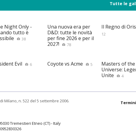
Tutte le gal
e Night Only -
Una nuova era per
Il Regno di Ori
ando tutto è
D&D: tutte le novità
12
ssibile
per fine 2026 e per il
38
2027!
78
sident Evil
Coyote vs Acme
Masters of the
6
5
Universe: Lege
Unite
4
di Milano, n. 522 del 5 settembre 2006.
Termini
95030 Tremestieri Etneo (CT) - Italy
9.0952830326