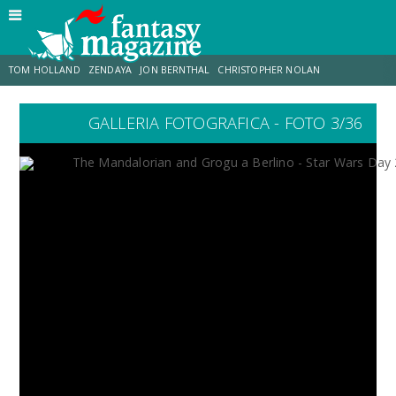
TOM HOLLAND
ZENDAYA
JON BERNTHAL
CHRISTOPHER NOLAN
GALLERIA FOTOGRAFICA - FOTO 3/36
STRANIMONDI
LUCCA COMICS & GAMES
ODISSEA
JACOB BATALON
SPIDER-MAN: BRAND NEW DAY
MICHAEL MANDO