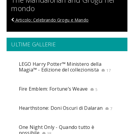
mondo
Articolo: Celebrando Grogu e Mando
ULTIME GALLERIE
LEGO Harry Potter™ Ministero della
Magia™ - Edizione del collezionista
17
Fire Emblem: Fortune’s Weave
5
Hearthstone: Doni Oscuri di Dalaran
7
One Night Only - Quando tutto è
possibile
38