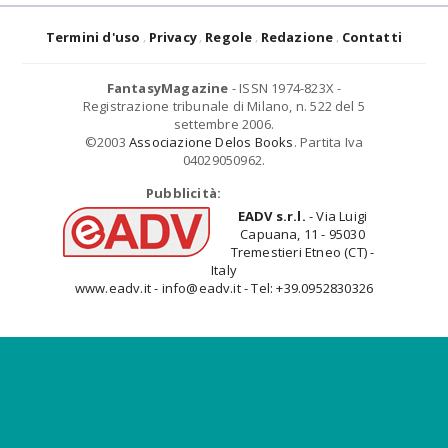
Termini d'uso
Privacy
Regole
Redazione
Contatti
FantasyMagazine
- ISSN 1974-823X -
Registrazione tribunale di Milano, n. 522 del 5
settembre 2006.
©2003
Associazione Delos Books
. Partita Iva
04029050962.
Pubblicità:
EADV s.r.l.
- Via Luigi
Capuana, 11 - 95030
Tremestieri Etneo (CT) -
Italy
www.eadv.it - info@eadv.it - Tel: +39.0952830326