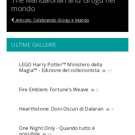
mondo
Articolo: Celebrando Grogu e Mando
ULTIME GALLERIE
LEGO Harry Potter™ Ministero della
Magia™ - Edizione del collezionista
17
Fire Emblem: Fortune’s Weave
5
Hearthstone: Doni Oscuri di Dalaran
7
One Night Only - Quando tutto è
possibile
38