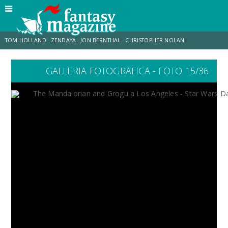
TOM HOLLAND
ZENDAYA
JON BERNTHAL
CHRISTOPHER NOLAN
GALLERIA FOTOGRAFICA - FOTO 15/36
STRANIMONDI
LUCCA COMICS & GAMES
ODISSEA
CHRIS MCKENNA
DESTIN DANIEL CRETTON
ERIK SOMMERS