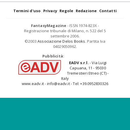
Termini d'uso
Privacy
Regole
Redazione
Contatti
FantasyMagazine
- ISSN 1974-823X -
Registrazione tribunale di Milano, n. 522 del 5
settembre 2006.
©2003
Associazione Delos Books
. Partita Iva
04029050962.
Pubblicità:
EADV s.r.l.
- Via Luigi
Capuana, 11 - 95030
Tremestieri Etneo (CT) -
Italy
www.eadv.it - info@eadv.it - Tel: +39.0952830326