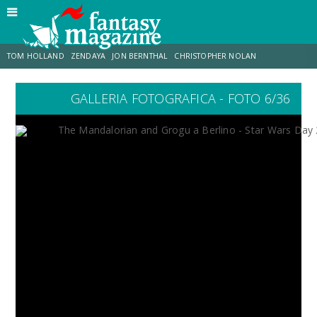
TOM HOLLAND
ZENDAYA
JON BERNTHAL
CHRISTOPHER NOLAN
GALLERIA FOTOGRAFICA - FOTO 6/36
STRANIMONDI
LUCCA COMICS & GAMES
ODISSEA
JACOB BATALON
SPIDER-MAN: BRAND NEW DAY
MICHAEL MANDO