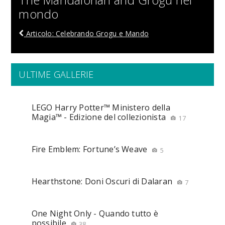
mondo
Articolo: Celebrando Grogu e Mando
ULTIME GALLERIE
LEGO Harry Potter™ Ministero della
Magia™ - Edizione del collezionista
17
Fire Emblem: Fortune’s Weave
5
Hearthstone: Doni Oscuri di Dalaran
7
One Night Only - Quando tutto è
possibile
38