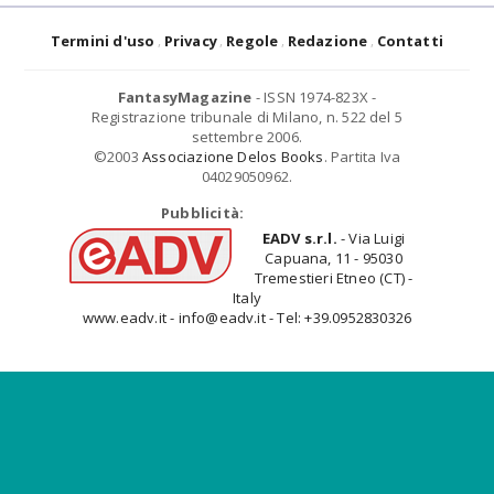
Termini d'uso
Privacy
Regole
Redazione
Contatti
FantasyMagazine
- ISSN 1974-823X -
Registrazione tribunale di Milano, n. 522 del 5
settembre 2006.
©2003
Associazione Delos Books
. Partita Iva
04029050962.
Pubblicità:
EADV s.r.l.
- Via Luigi
Capuana, 11 - 95030
Tremestieri Etneo (CT) -
Italy
www.eadv.it - info@eadv.it - Tel: +39.0952830326