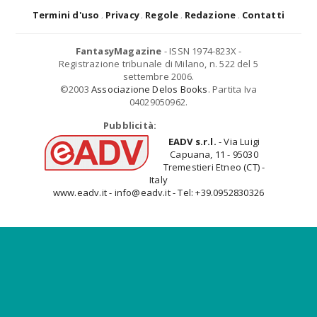
Termini d'uso
Privacy
Regole
Redazione
Contatti
FantasyMagazine
- ISSN 1974-823X -
Registrazione tribunale di Milano, n. 522 del 5
settembre 2006.
©2003
Associazione Delos Books
. Partita Iva
04029050962.
Pubblicità:
EADV s.r.l.
- Via Luigi
Capuana, 11 - 95030
Tremestieri Etneo (CT) -
Italy
www.eadv.it - info@eadv.it - Tel: +39.0952830326