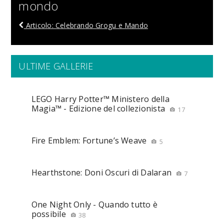
mondo
Articolo: Celebrando Grogu e Mando
ULTIME GALLERIE
LEGO Harry Potter™ Ministero della
Magia™ - Edizione del collezionista
17
Fire Emblem: Fortune’s Weave
5
Hearthstone: Doni Oscuri di Dalaran
7
One Night Only - Quando tutto è
possibile
38