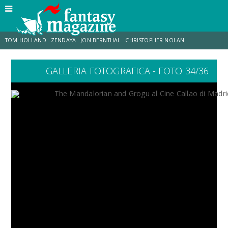
TOM HOLLAND
ZENDAYA
JON BERNTHAL
CHRISTOPHER NOLAN
GALLERIA FOTOGRAFICA - FOTO 34/36
STRANIMONDI
LUCCA COMICS & GAMES
ODISSEA
CHRIS MCKENNA
DESTIN DANIEL CRETTON
ERIK SOMMERS