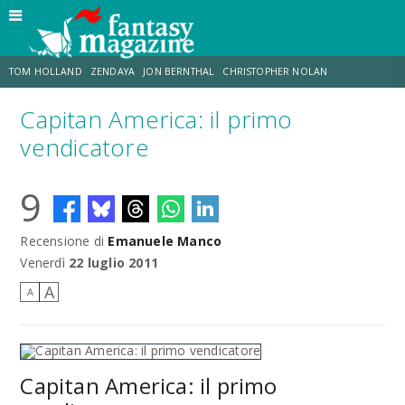
TOM HOLLAND
ZENDAYA
JON BERNTHAL
CHRISTOPHER NOLAN
Capitan America: il primo
STRANIMONDI
LUCCA COMICS & GAMES
ODISSEA
CHRIS MCKENNA
vendicatore
9
DESTIN DANIEL CRETTON
ERIK SOMMERS
Recensione di
Emanuele Manco
Venerdì
22 luglio 2011
A
A
Capitan America: il primo