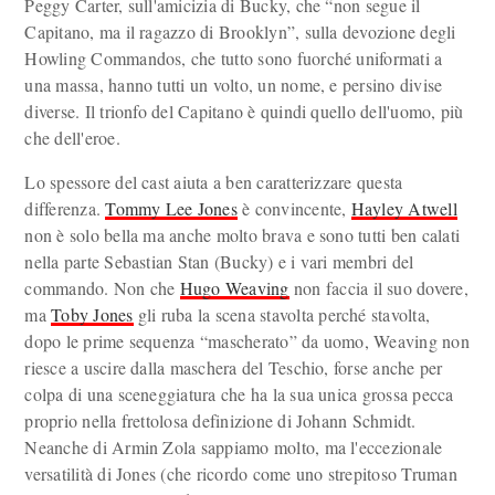
Peggy Carter, sull'amicizia di Bucky, che “non segue il
Capitano, ma il ragazzo di Brooklyn”, sulla devozione degli
Howling Commandos, che tutto sono fuorché uniformati a
una massa, hanno tutti un volto, un nome, e persino divise
diverse. Il trionfo del Capitano è quindi quello dell'uomo, più
che dell'eroe.
Lo spessore del cast aiuta a ben caratterizzare questa
differenza.
Tommy Lee Jones
è convincente,
Hayley Atwell
non è solo bella ma anche molto brava e sono tutti ben calati
nella parte Sebastian Stan (Bucky) e i vari membri del
commando. Non che
Hugo Weaving
non faccia il suo dovere,
ma
Toby Jones
gli ruba la scena stavolta perché stavolta,
dopo le prime sequenza “mascherato” da uomo, Weaving non
riesce a uscire dalla maschera del Teschio, forse anche per
colpa di una sceneggiatura che ha la sua unica grossa pecca
proprio nella frettolosa definizione di Johann Schmidt.
Neanche di Armin Zola sappiamo molto, ma l'eccezionale
versatilità di Jones (che ricordo come uno strepitoso Truman