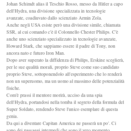
Johan Schimdt alias il Teschio Rosso, messo da Hitler a capo
dell'Hydra, una divisione specializzata in tecnologie
avanzate, coadiuvato dallo scienziato Armin Zola.
Anche negli USA esiste però una divisione simile, chiamata
SSR, al cui comando c'è il Colonnello Chester Philips. C'è
anche uno scienziato specializzato in tecnologie avanzate,
Howard Stark, che sappiamo essere il padre di Tony, non
ancora nato e futuro Iron Man.
Dopo aver superato la diffidenza di Philips, Erskine sceglierà,
per le sue qualità morali, proprio Steve come suo candidato
proprio Steve, sottoponendolo all'esperimento che lo renderà
non un superuomo, ma un uomo al massimo delle potenzialità
fisiche.
Com'è prassi il mentore morirà, ucciso da una spia
dell'Hydra, portandosi nella tomba il segreto della formula del
Super Soldato, rendendo Steve l'unico esemplare di questa
genia.
Da qui a diventare Capitan America ne passerà un po'. Ci
sono dei passaggi intermedi che sono il vero momento