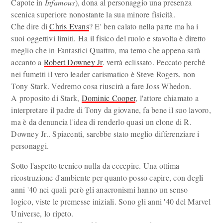
Capote in
Infamous
), dona al personaggio una presenza
scenica superiore nonostante la sua minore fisicità.
Che dire di
Chris Evans
? E' ben calato nella parte ma ha i
suoi oggettivi limiti. Ha il fisico del ruolo e stavolta è diretto
meglio che in Fantastici Quattro, ma temo che appena sarà
accanto a
Robert Downey Jr
. verrà eclissato. Peccato perché
nei fumetti il vero leader carismatico è Steve Rogers, non
Tony Stark. Vedremo cosa riuscirà a fare Joss Whedon.
A proposito di Stark,
Dominic Cooper
, l'attore chiamato a
interpretare il padre di Tony da giovane, fa bene il suo lavoro,
ma è da denuncia l'idea di renderlo quasi un clone di R.
Downey Jr.. Spiacenti, sarebbe stato meglio differenziare i
personaggi.
Sotto l'aspetto tecnico nulla da eccepire. Una ottima
ricostruzione d'ambiente per quanto posso capire, con degli
anni '40 nei quali però gli anacronismi hanno un senso
logico, viste le premesse iniziali. Sono gli anni '40 del Marvel
Universe, lo ripeto.