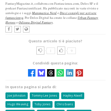
FantasyMagazine.it, collabora con Fantascienza.com, Delos SF e il
podcast Fantascientificast. Ha pubblicato racconti in varie riviste e
antologie e i saggi
Matematica Nerd
e
Dieci consigli per scrivere
fantascienza
. Per Delos Digital ha creato le collane
Urban Fantasy
Heroes
e
Odissea Digital Fantasy
.
Questo articolo ti è piaciuto?
1
9
Condividi questa pagina:
In questa pagina si parla di:
Joe Johnston
Tommy Lee Jones
Hayley Atwell
Hugo Weaving
Toby Jones
Chris Evans