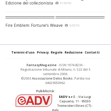
Edizione del collezionista
17 FOTO
Fire Emblem: Fortune’s Weave
5 FOTO
Termini d'uso
Privacy
Regole
Redazione
Contatti
FantasyMagazine
- ISSN 1974-823X -
Registrazione tribunale di Milano, n. 522 del 5
settembre 2006.
©2003
Associazione Delos Books
. Partita Iva
04029050962.
Pubblicità:
EADV s.r.l.
- Via Luigi
Capuana, 11 - 95030
Tremestieri Etneo (CT) -
Italy