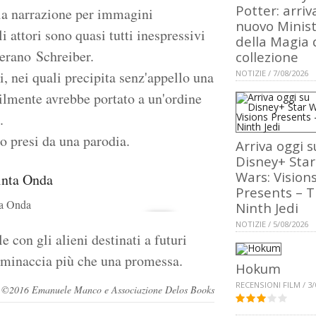
Potter: arriva
la narrazione per immagini
nuovo Minis
i attori sono quasi tutti inespressivi
della Magia 
terano Schreiber.
collezione
ri, nei quali precipita senz'appello una
NOTIZIE / 7/08/2026
icilmente avrebbe portato a un'ordine
.
o presi da una parodia.
Arriva oggi s
Disney+ Star
Wars: Vision
Presents – 
ta Onda
Ninth Jedi
NOTIZIE / 5/08/2026
le con gli alieni destinati a futuri
a minaccia più che una promessa.
Hokum
RECENSIONI FILM / 3/
rvati ©2016 Emanuele Manco e Associazione Delos Books