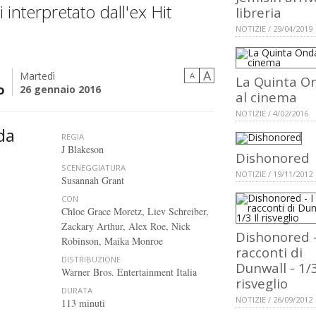
 interpretato dall'ex Hit
libreria
NOTIZIE / 29/04/2019
A
Martedì
A
La Quinta O
o
26 gennaio 2016
al cinema
NOTIZIE / 4/02/2016
da
REGIA
J Blakeson
Dishonored
SCENEGGIATURA
NOTIZIE / 19/11/2012
Susannah Grant
CON
Chloe Grace Moretz, Liev Schreiber,
Zackary Arthur, Alex Roe, Nick
Dishonored -
Robinson, Maika Monroe
racconti di
DISTRIBUZIONE
Dunwall - 1/3
Warner Bros. Entertainment Italia
risveglio
DURATA
NOTIZIE / 26/09/2012
113 minuti