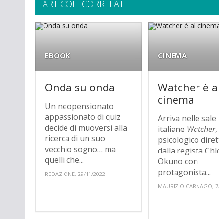
ARTICOLI CORRELATI
EBOOK
CINEMA
Onda su onda
Watcher è a
cinema
Un neopensionato
appassionato di quiz
Arriva nelle sale
decide di muoversi alla
italiane
Watcher
,
ricerca di un suo
psicologico diret
vecchio sogno… ma
dalla regista Chl
quelli che...
Okuno con
protagonista...
REDAZIONE, 29/11/2022
MAURIZIO CARNAGO, 7/