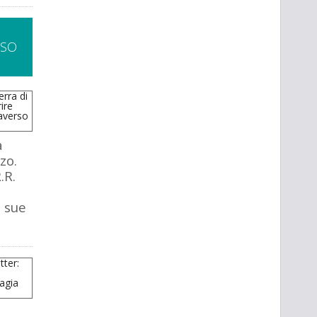
SSO
a
zo.
.R.
e sue