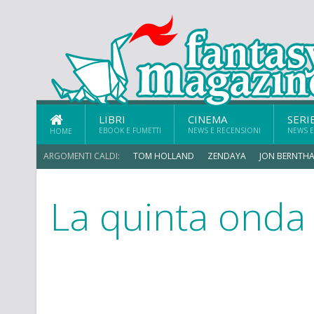
LIBRI
CINEMA
SERI
EBOOK E FUMETTI
NEWS E RECENSIONI
NEWS E
HOME
ARGOMENTI CALDI:
TOM HOLLAND
ZENDAYA
JON BERNTHA
La quinta onda
MICHAEL MANDO