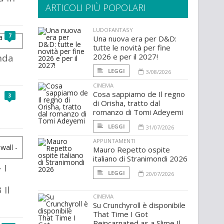
ARTICOLI PIÙ POPOLARI
LUDOFANTASY
7
Una nuova era per D&D:
tutte le novità per fine
nda
2026 e per il 2027!
LEGGI
3/08/2026
CINEMA
Cosa sappiamo de Il regno
3
di Orisha, tratto dal
romanzo di Tomi Adeyemi
LEGGI
31/07/2026
APPUNTAMENTI
Mauro Repetto ospite
italiano di Stranimondi 2026
 I
LEGGI
20/07/2026
 Il
CINEMA
Su Crunchyroll è disponibile
That Time I Got
Reincarnated as a Slime Il