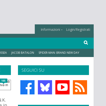
Informazioni
Login/Registrati
ISSEA
JACOB BATALON
SPIDER-MAN: BRAND NEW DAY
E
SEGUICI SU
105
.K.
a in