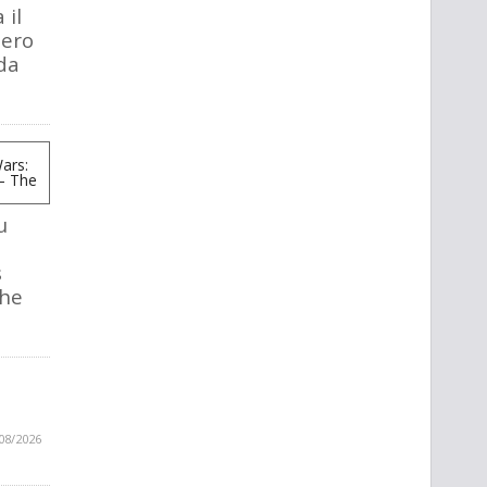
 il
tero
da
u
s
The
08/2026