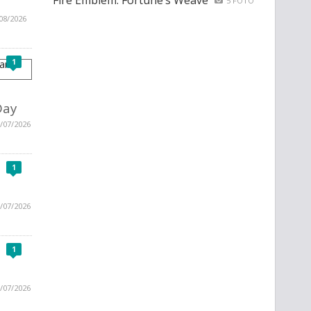
Fire Emblem: Fortune’s Weave
5 FOTO
08/2026
1
Day
/07/2026
1
/07/2026
1
/07/2026