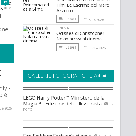
12
Film: Le Lacrime del Mare
Azzurro
l
LEGGI
3/08/2026
one
CINEMA
Odissea di Christopher
Nolan arriva al cinema
LEGGI
16/07/2026
I
GALLERIE FOTOGRAFICHE
Vedi tutte
ly -
o è
LEGO Harry Potter™ Ministero della
Magia™ - Edizione del collezionista
17
08/2026
FOTO