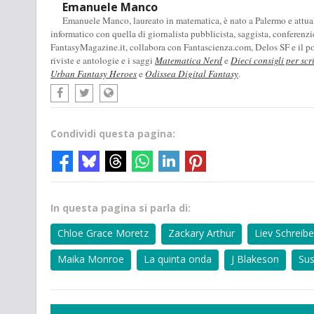
Emanuele Manco
Emanuele Manco, laureato in matematica, è nato a Palermo e attualm
informatico con quella di giornalista pubblicista, saggista, conferenzi
FantasyMagazine.it, collabora con Fantascienza.com, Delos SF e il pod
riviste e antologie e i saggi
Matematica Nerd
e
Dieci consigli per scr
Urban Fantasy Heroes
e
Odissea Digital Fantasy
.
Condividi questa pagina:
In questa pagina si parla di:
Chloe Grace Moretz
Zackary Arthur
Liev Schreibe
Maika Monroe
La quinta onda
J Blakeson
Su