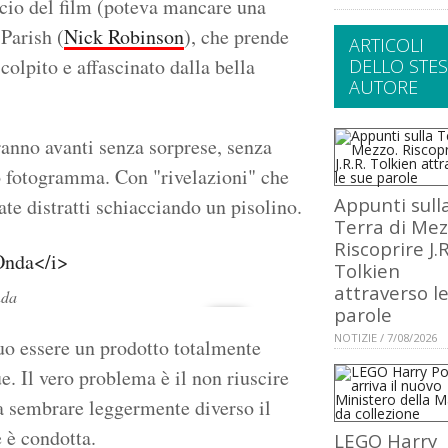
occio del film (poteva mancare una
Parish (
Nick Robinson
), che prende
ARTICOLI
colpito e affascinato dalla bella
DELLO STE
AUTORE
ranno avanti senza sorprese, senza
mo fotogramma. Con "rivelazioni" che
Appunti sull
vate distratti schiacciando un pisolino.
Terra di Mez
Riscoprire J.R
Tolkien
attraverso l
nda
parole
NOTIZIE / 7/08/2026
uo essere un prodotto totalmente
e. Il vero problema è il non riuscire
a sembrare leggermente diverso il
e è condotta.
LEGO Harry