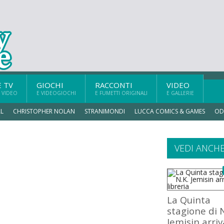
E TV
GIOCHI
RACCONTI
VIDEO
 VIDEO
E VIDEOGIOCHI
E FUMETTI ORIGINALI
E GALLERIE
L
CHRISTOPHER NOLAN
STRANIMONDI
LUCCA COMICS & GAMES
OD
VEDI ANCH
La Quinta
stagione di N
Jemisin arriv