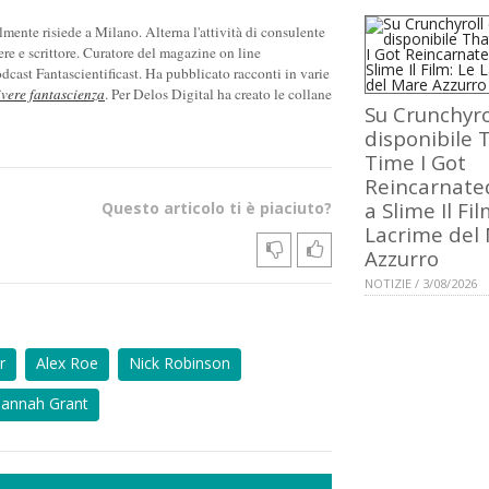
ente risiede a Milano. Alterna l'attività di consulente
ere e scrittore. Curatore del magazine on line
cast Fantascientificast. Ha pubblicato racconti in varie
ivere fantascienza
. Per Delos Digital ha creato le collane
Su Crunchyro
disponibile 
Time I Got
Reincarnate
a Slime Il Fil
Questo articolo ti è piaciuto?
Lacrime del
Azzurro
NOTIZIE / 3/08/2026
r
Alex Roe
Nick Robinson
sannah Grant