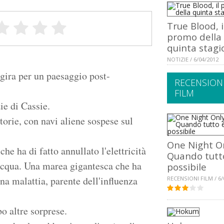
True Blood, i
promo della
quinta stagi
NOTIZIE / 6/04/2012
ggira per un paesaggio post-
RECENSION
FILM
ie di Cassie.
torie, con navi aliene sospese sul
One Night On
e ha di fatto annullato l'elettricità
Quando tutt
l'acqua. Una marea gigantesca che ha
possibile
na malattia, parente dell'influenza
RECENSIONI FILM / 6/
bo altre sorprese.