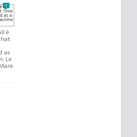
1
ll è
That
d as
m: Le
 Mare