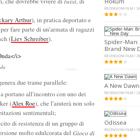
lm, che dovrebbe vivere di
, di
twist
Hokum
RECENSIONI FILM / 3/
ckary Arthur
), in pratica deportato e
i per fare parte di un'armata di ragazzi
sch (
Liev Schreiber
).
Spider-Man:
Brand New 
RECENSIONI FILM / 29
nda
genera due trame parallele:
A New Dawn
 la portano all'incontro con uno dei
RECENSIONI FILM / 23
ker (
Alex Roe
), che l'aiuterà non solo
pitazioni sentimentali;
Odissea
cito di resistenza di un gruppo di
RECENSIONI FILM / 16
ersione molto edulcorata del
Gioco di