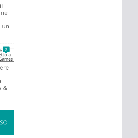
il
ome
e un
3
iere
a
s &
SSO