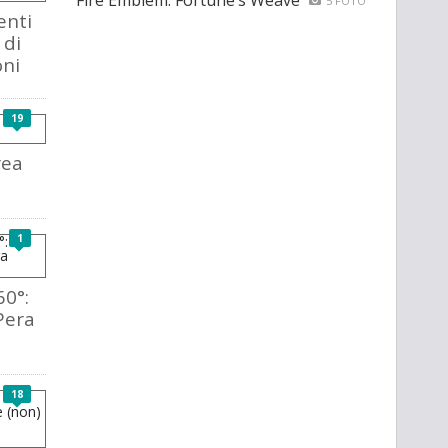
Fire Emblem: Fortune’s Weave
5 FOTO
enti
 di
oni
19
rea
1
60°:
Pera
18