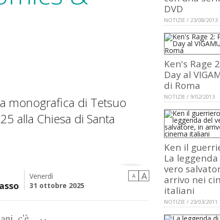
DVD
NOTIZIE / 23/08/2013
Ken's Rage 2
Day al VIGA
di Roma
NOTIZIE / 9/02/2013
ra monografica di Tetsuo
25 alla Chiesa di Santa
Ken il guerri
La leggenda
vero salvator
A
Venerdì
A
arrivo nei c
casso
31 ottobre 2025
italiani
NOTIZIE / 23/03/2011
ani, c'è