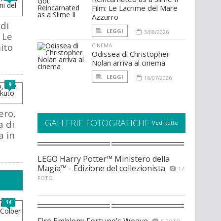
Film: Le Lacrime del Mare
Azzurro
di
LEGGI
3/08/2026
 Le
ito
CINEMA
Odissea di Christopher
Nolan arriva al cinema
LEGGI
16/07/2026
9
ero,
GALLERIE FOTOGRAFICHE
a di
Vedi tutte
a in
LEGO Harry Potter™ Ministero della
Magia™ - Edizione del collezionista
17
FOTO
14