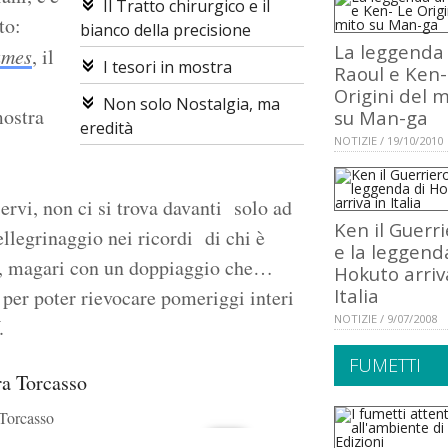
Il Tratto chirurgico e il
to:
bianco della precisione
La leggenda 
ames
, il
I tesori in mostra
Raoul e Ken-
Origini del m
Non solo Nostalgia, ma
mostra
su Man-ga
eredità
NOTIZIE / 19/10/2010
ervi, non ci si trova davanti solo ad
Ken il Guerri
ellegrinaggio nei ricordi di chi è
e la leggend
ve, magari con un doppiaggio che…
Hokuto arriv
Italia
 per poter rievocare pomeriggi interi
NOTIZIE / 9/07/2008
.
FUMETTI
 Torcasso