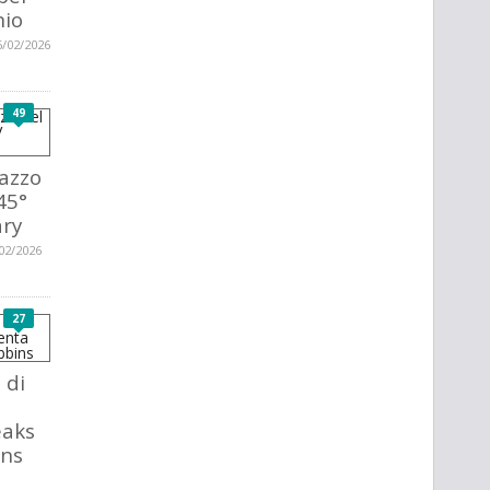
nio
6/02/2026
49
azzo
45°
ary
02/2026
27
 di
eaks
ins