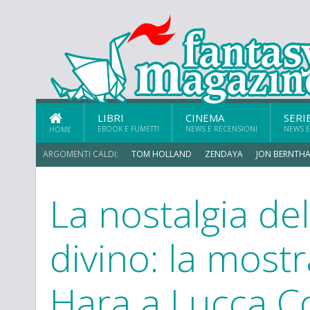
LIBRI
CINEMA
SERI
EBOOK E FUMETTI
NEWS E RECENSIONI
NEWS E
HOME
ARGOMENTI CALDI:
TOM HOLLAND
ZENDAYA
JON BERNTHA
La nostalgia de
MICHAEL MANDO
divino: la most
Hara a Lucca C