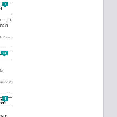
1
 - La
rori
3/02/2026
24
la
/02/2026
2
per