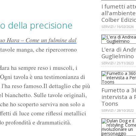
I fumetti att
all'ambiente
Colber Edizi
nco della precisione
SERVIZI / 16/02/2024
uo Hara – Come un fulmine dal
e tavole manga, che ripercorrono
L'era di And
Guglielmino
SERVIZI / 21/11/2023
Hara ha sempre reso i muscoli, i
. Ogni tavola è una testimonianza di
 l'ha reso famoso.Il dettaglio che più
Fumetto a 3
 bianchetto. Sulle tavole originali,
intervista a 
Toons
 che ho scoperto serviva non solo a
SERVIZI / 28/10/2022
fetti di luce come riflessi metallici
do profondità e drammaticità.