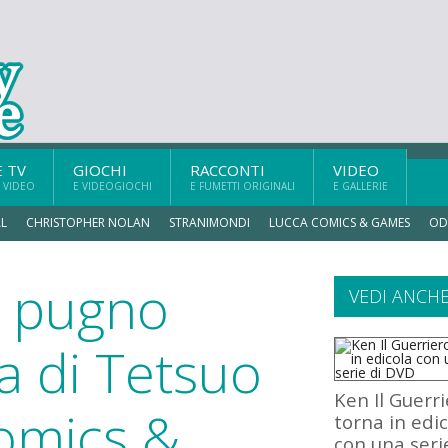
E TV
GIOCHI
RACCONTI
VIDEO
 VIDEO
E VIDEOGIOCHI
E FUMETTI ORIGINALI
E GALLERIE
L
CHRISTOPHER NOLAN
STRANIMONDI
LUCCA COMICS & GAMES
OD
l pugno
VEDI ANCH
ra di Tetsuo
Ken Il Guerr
omics &
torna in edi
con una seri