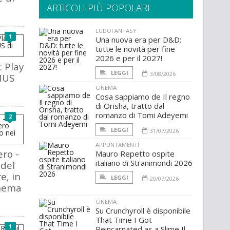
ARTICOLI PIÙ POPOLARI
LUDOFANTASY
1
Una nuova era per D&D:
tutte le novità per fine
2026 e per il 2027!
: Play
LEGGI
3/08/2026
MUS
CINEMA
Cosa sappiamo de Il regno
di Orisha, tratto dal
romanzo di Tomi Adeyemi
2
LEGGI
31/07/2026
APPUNTAMENTI
ero -
Mauro Repetto ospite
italiano di Stranimondi 2026
 del
e, in
LEGGI
20/07/2026
inema
CINEMA
Su Crunchyroll è disponibile
That Time I Got
1
Reincarnated as a Slime Il