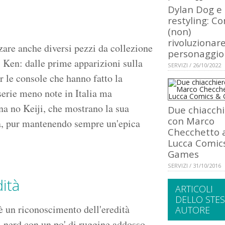
Dylan Dog e 
restyling: C
(non)
rivoluzionar
zzare anche diversi pezzi da collezione
personaggio
di Ken: dalle prime apparizioni sulla
SERVIZI / 26/10/2022
r le console che hanno fatto la
serie meno note in Italia ma
na no Keiji, che mostrano la sua
Due chiacch
con Marco
fica, pur mantenendo sempre un'epica
Checchetto 
Lucca Comic
Games
SERVIZI / 31/10/2016
ità
ARTICOLI
DELLO STE
è un riconoscimento dell'eredità
AUTORE
ni nerd con un po' di ruggine addosso