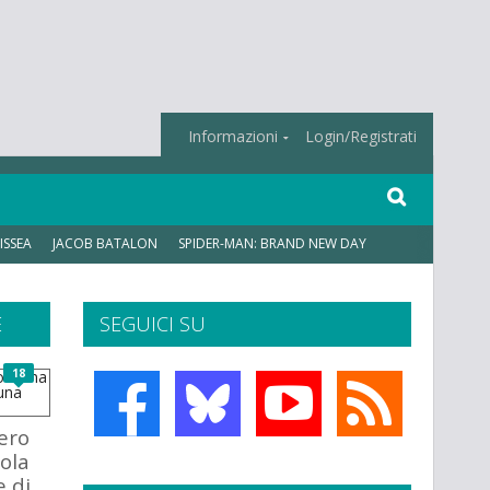
Informazioni
Login/Registrati
ISSEA
JACOB BATALON
SPIDER-MAN: BRAND NEW DAY
E
SEGUICI SU
18
iero
cola
e di