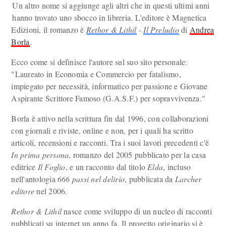
Un altro nome si aggiunge agli altri che in questi ultimi anni
hanno trovato uno sbocco in libreria. L'editore è Magnetica
Edizioni, il romanzo è
Rethor & Lithil
-
Il Preludio
di
Andrea
Borla
.
Ecco come si definisce l'autore sul suo sito personale:
"Laureato in Economia e Commercio per fatalismo,
impiegato per necessità, informatico per passione e Giovane
Aspirante Scrittore Famoso (G.A.S.F.) per sopravvivenza."
Borla è attivo nella scrittura fin dal 1996, con collaborazioni
con giornali e riviste, online e non, per i quali ha scritto
articoli, recensioni e racconti. Tra i suoi lavori precedenti c'è
In prima persona
, romanzo del 2005 pubblicato per la casa
editrice
Il Foglio
, e un racconto dal titolo
Elda
, incluso
nell'antologia
666 passi nel delirio
, pubblicata da
Larcher
editore
nel 2006.
Rethor & Lithil
nasce come sviluppo di un nucleo di racconti
pubblicati su internet un anno fa. Il progetto originario si è