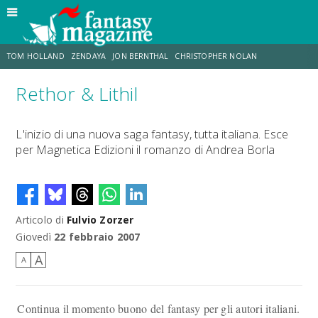
TOM HOLLAND
ZENDAYA
JON BERNTHAL
CHRISTOPHER NOLAN
Rethor & Lithil
STRANIMONDI
LUCCA COMICS & GAMES
ODISSEA
MARK RUFFALO
L'inizio di una nuova saga fantasy, tutta italiana. Esce
per Magnetica Edizioni il romanzo di Andrea Borla
JACOB BATALON
ERIK SOMMERS
Articolo di
Fulvio Zorzer
Giovedì
22 febbraio 2007
A
A
Continua il momento buono del fantasy per gli autori italiani.