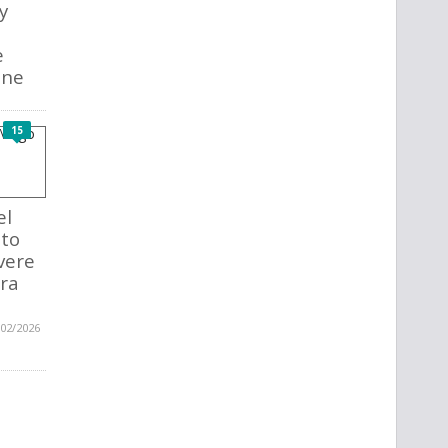
y
è
e
ane
15
el
to
vere
rra
/02/2026