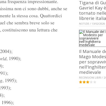
 una frequenza impressionante.
Tigana di Gu
Gavriel Kay 
issima non ci sono dubbi, anche se
tornato nell
mente la stessa cosa. Quattordici
librerie itali
uel che sembra breve solo se
NOTIZIE / 13/02/2026
, costituiscono una lettura che
 2004);
Il Manuale d
Mago Modes
, 1990);
orld
per sopravvi
0);
nell'Inghilte
medievale
991);
RECENSIONI LIBRI / 2
ng
, 1995);
 1993);
4);
, 1996);