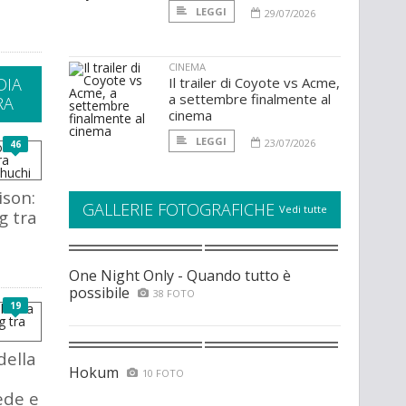
LEGGI
29/07/2026
CINEMA
DIA
Il trailer di Coyote vs Acme,
a settembre finalmente al
RA
cinema
LEGGI
23/07/2026
46
ison:
GALLERIE FOTOGRAFICHE
Vedi tutte
g tra
One Night Only - Quando tutto è
possibile
38 FOTO
19
della
Hokum
10 FOTO
ede e