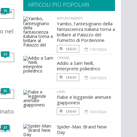
ARTICOLI PIÙ POPOLARI
15
APPUNTAMENTI
Yambo, l’antesignano della
fantascienza italiana torna a
vo nel
brillare al Palazzo del
Fumetto di Pordenone
LEGGI
17/07/2026
32
CINEMA
Addio a Sam Neill,
interprete poliedrico
LEGGI
13/07/2026
53
LIBRI
Fiabe e leggende animate
giapponesi
inato
LEGGI
13/07/2026
Spider-Man: Brand New
21
Day