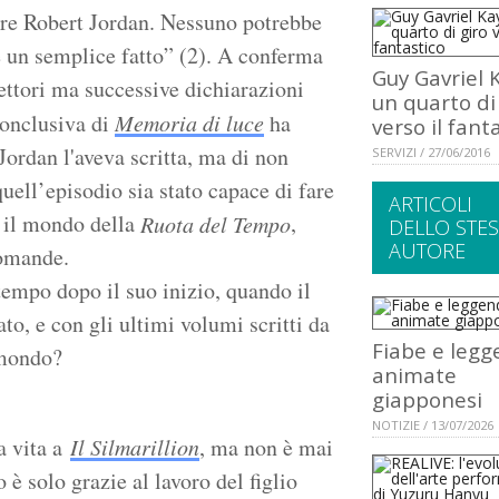
re Robert Jordan. Nessuno potrebbe
è un semplice fatto” (2). A conferma
Guy Gavriel 
lettori ma successive dichiarazioni
un quarto di
conclusiva di
Memoria di luce
ha
verso il fant
 Jordan l'aveva scritta, ma di non
SERVIZI / 27/06/2016
uell’episodio sia stato capace di fare
ARTICOLI
e il mondo della
,
Ruota del Tempo
DELLO STE
AUTORE
domande.
tempo dopo il suo inizio, quando il
o, e con gli ultimi volumi scritti da
Fiabe e leg
 mondo?
animate
giapponesi
NOTIZIE / 13/07/2026
a vita a
Il Silmarillion
, ma non è mai
 è solo grazie al lavoro del figlio