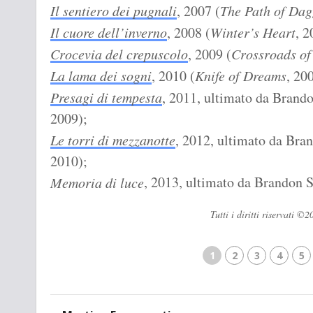
Il sentiero dei pugnali
, 2007 (
The Path of Dag
Il cuore dell’inverno
, 2008 (
Winter’s Heart
, 2
Crocevia del crepuscolo
, 2009 (
Crossroads of
La lama dei sogni
, 2010 (
Knife of Dreams
, 20
Presagi di tempesta
, 2011, ultimato da Brand
2009);
Le torri di mezzanotte
, 2012, ultimato da Bra
2010);
, 2013, ultimato da Brandon 
Memoria di luce
Tutti i diritti riservati
1
2
3
4
5