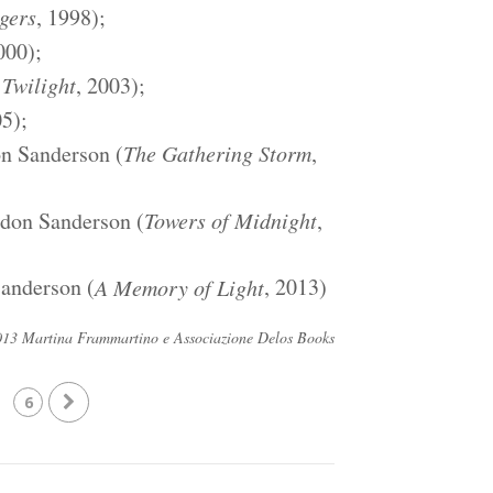
gers
, 1998);
000);
 Twilight
, 2003);
05);
on Sanderson (
The Gathering Storm
,
ndon Sanderson (
Towers of Midnight
,
Sanderson (
, 2013)
A Memory of Light
 ©2013 Martina Frammartino e Associazione Delos Books
6