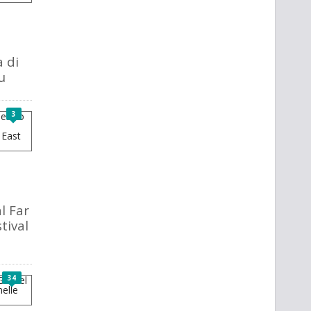
 di
u
3
l Far
tival
34