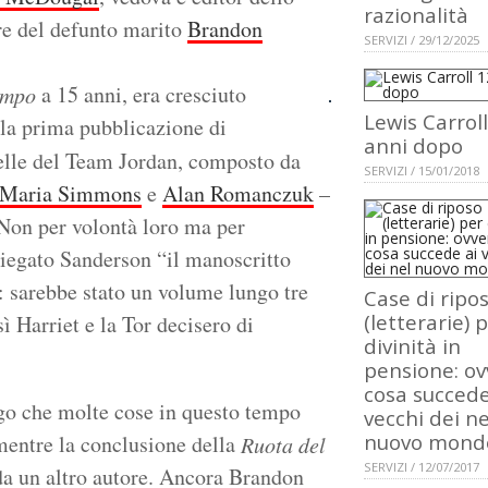
razionalità
re del defunto marito
Brandon
SERVIZI / 29/12/2025
a 15 anni, era cresciuto
empo
Lewis Carrol
la prima pubblicazione di
anni dopo
uelle del Team Jordan, composto da
SERVIZI / 15/01/2018
Maria Simmons
e
Alan Romanczuk
–
 Non per volontà loro ma per
piegato Sanderson “il manoscritto
: sarebbe stato un volume lungo tre
Case di ripo
(letterarie) 
sì Harriet e la Tor decisero di
divinità in
pensione: ov
cosa succede
ungo che molte cose in questo tempo
vecchi dei ne
nuovo mond
mentre la conclusione della
Ruota del
SERVIZI / 12/07/2017
 da un altro autore. Ancora Brandon