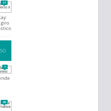
17
Kay:
 giro
astico
SSO
1
gende
28