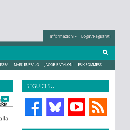
Informazioni
Login/Registrati
ISSEA
MARK RUFFALO
JACOB BATALON
ERIK SOMMERS
E
SEGUICI SU
90
alla