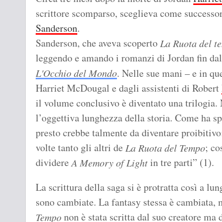
scrittore scomparso, sceglieva come successo
Sanderson
.
Sanderson, che aveva scoperto
La Ruota del t
leggendo e amando i romanzi di Jordan fin dal
L'Occhio del Mondo
. Nelle sue mani – e in q
Harriet McDougal e dagli assistenti di Robert
il volume conclusivo è diventato una trilogia.
l’oggettiva lunghezza della storia. Come ha s
presto crebbe talmente da diventare proibitivo
volte tanto gli altri de
; co
La Ruota del Tempo
dividere
in tre parti” (1).
A Memory of Light
La scrittura della saga si è protratta così a l
sono cambiate. La fantasy stessa è cambiata, 
non è stata scritta dal suo creatore ma
Tempo