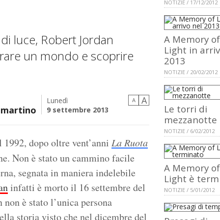
NOTIZIE / 17/12/2012
i luce, Robert Jordan
A Memory of
Light in arri
narrare un mondo e scoprire
2013
NOTIZIE / 20/02/2012
A
Lunedì
A
Le torri di
mmartino
9 settembre 2013
mezzanotte
NOTIZIE / 6/02/2012
el 1992, dopo oltre vent’anni
La Ruota
ne. Non è stato un cammino facile
A Memory of
rna, segnata in maniera indelebile
Light è term
an
infatti è morto il 16 settembre del
NOTIZIE / 5/01/2012
 non è stato l’unica persona
ella storia visto che nel dicembre del