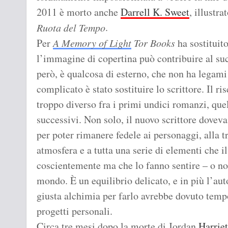
2011 è morto anche
Darrell K. Sweet
, illustr
.
Ruota del Tempo
Per
A Memory of Light
Tor Books
ha sostituit
l’immagine di copertina può contribuire al suc
però, è qualcosa di esterno, che non ha legami 
complicato è stato sostituire lo scrittore. Il ris
troppo diverso fra i primi undici romanzi, quel
successivi. Non solo, il nuovo scrittore dove
per poter rimanere fedele ai personaggi, alla tr
atmosfera e a tutta una serie di elementi che i
coscientemente ma che lo fanno sentire – o non
mondo. È un equilibrio delicato, e in più l’au
giusta alchimia per farlo avrebbe dovuto tem
progetti personali.
Circa tre mesi dopo la morte di Jordan
Harrie