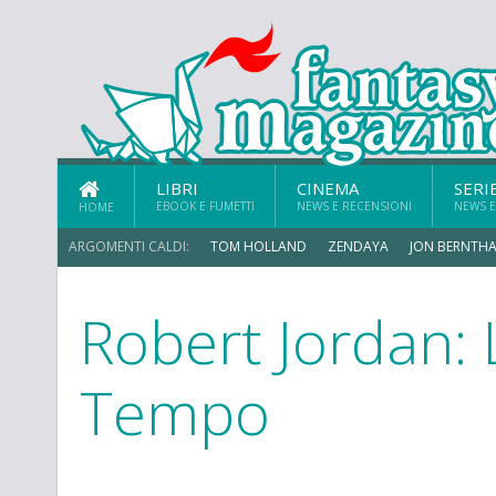
LIBRI
CINEMA
SERI
EBOOK E FUMETTI
NEWS E RECENSIONI
NEWS E
HOME
ARGOMENTI CALDI:
TOM HOLLAND
ZENDAYA
JON BERNTHA
Robert Jordan: 
Tempo