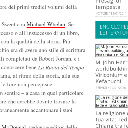
Presagi di
atore dei primi tredici volumi della
tempesta
NOTIZIE / 13/01/2011
o Sweet con
Michael Whelan
. Se
ENCICLOPE
cesso o all’insuccesso di un libro,
LETTERATU
con la qualità della storia. Più
chio era di avere uno stile di scrittura
li completati da Robert Jordan, e i
M. John Harr
va conoscere bene
La Ruota del Tempo
worldbuildin
Viriconium e
ama, al ritmo della storia, alla sua
Kefahuchi
l lettore non percepisce
SERVIZI / 19/01/2026
 sentire – a casa in quel particolare
tore che avrebbe dovuto trovare la
poraneamente accantonare i suoi
La religione 
tua vita: Ted
Chiang tra f
t McDougal
, vedova e editor dello