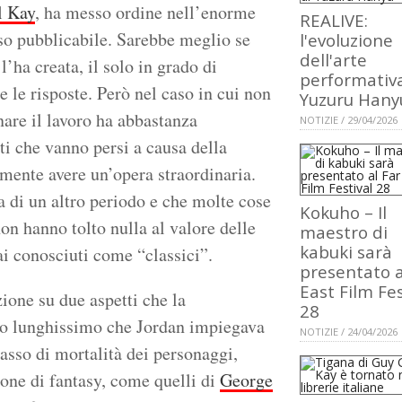
l Kay
, ha messo ordine nell’enorme
REALIVE:
eso pubblicabile. Sarebbe meglio se
l'evoluzione
dell'arte
’ha creata, il solo in grado di
performativa
tte le risposte. Però nel caso in cui non
Yuzuru Hany
inare il lavoro ha abbastanza
NOTIZIE / 29/04/2026
i che vanno persi a causa della
mente avere un’opera straordinaria.
ia di un altro periodo e che molte cose
Kokuho – Il
on hanno tolto nulla al valore delle
maestro di
kabuki sarà
mai conosciuti come “classici”.
presentato a
East Film Fes
ione su due aspetti che la
28
empo lunghissimo che Jordan impiegava
NOTIZIE / 24/04/2026
 tasso di mortalità dei personaggi,
one di fantasy, come quelli di
George