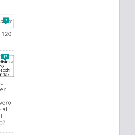
7
l 120
27
so
per
vero
 ai
l
o?