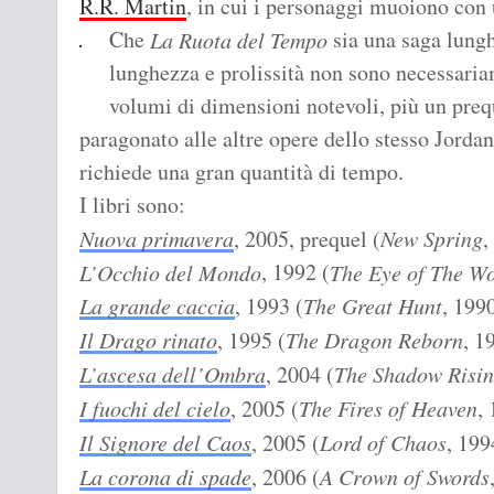
R.R. Martin
, in cui i personaggi muoiono con
Che
sia una saga lungh
La Ruota del Tempo
lunghezza e prolissità non sono necessaria
volumi di dimensioni notevoli, più un preq
paragonato alle altre opere dello stesso Jordan
richiede una gran quantità di tempo.
I libri sono:
Nuova primavera
, 2005, prequel (
New Spring
,
, 1992 (
L’Occhio del Mondo
The Eye of The W
La grande caccia
, 1993 (
The Great Hunt
, 199
Il Drago rinato
, 1995 (
The Dragon Reborn
, 1
L’ascesa dell’Ombra
, 2004 (
The Shadow Risi
I fuochi del cielo
, 2005 (
The Fires of Heaven
,
Il Signore del Caos
, 2005 (
Lord of Chaos
, 199
La corona di spade
, 2006 (
A Crown of Swords