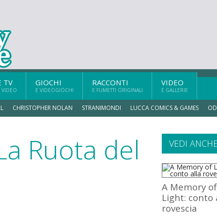
E TV
GIOCHI
RACCONTI
VIDEO
 VIDEO
E VIDEOGIOCHI
E FUMETTI ORIGINALI
E GALLERIE
L
CHRISTOPHER NOLAN
STRANIMONDI
LUCCA COMICS & GAMES
OD
La Ruota del
VEDI ANCH
A Memory of
Light: conto 
rovescia