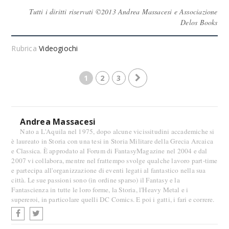
Tutti i diritti riservati ©2013 Andrea Massacesi e Associazione
Delos Books
Rubrica
Videogiochi
1
2
3
Andrea Massacesi
Nato a L'Aquila nel 1975, dopo alcune vicissitudini accademiche si
è laureato in Storia con una tesi in Storia Militare della Grecia Arcaica
e Classica. È approdato al Forum di FantasyMagazine nel 2004 e dal
2007 vi collabora, mentre nel frattempo svolge qualche lavoro part-time
e partecipa all'organizzazione di eventi legati al fantastico nella sua
città. Le sue passioni sono (in ordine sparso) il Fantasy e la
Fantascienza in tutte le loro forme, la Storia, l'Heavy Metal e i
supereroi, in particolare quelli DC Comics. E poi i gatti, i fari e correre.