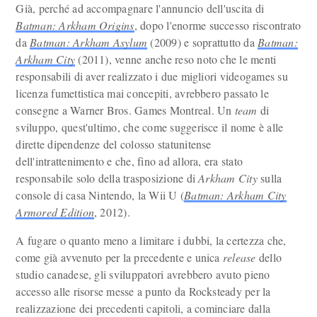
Già, perché ad accompagnare l'annuncio dell'uscita di
Batman: Arkham Origins
, dopo l'enorme successo riscontrato
da
Batman: Arkham Asylum
(2009) e soprattutto da
Batman:
Arkham City
(2011), venne anche reso noto che le menti
responsabili di aver realizzato i due migliori videogames su
licenza fumettistica mai concepiti, avrebbero passato le
consegne a Warner Bros. Games Montreal. Un
team
di
sviluppo, quest'ultimo, che come suggerisce il nome è alle
dirette dipendenze del colosso statunitense
dell'intrattenimento e che, fino ad allora, era stato
responsabile solo della trasposizione di
Arkham City
sulla
console di casa Nintendo, la Wii U (
Batman: Arkham City
Armored Edition
, 2012).
A fugare o quanto meno a limitare i dubbi, la certezza che,
come già avvenuto per la precedente e unica
release
dello
studio canadese, gli sviluppatori avrebbero avuto pieno
accesso alle risorse messe a punto da Rocksteady per la
realizzazione dei precedenti capitoli, a cominciare dalla