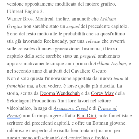
versione appositamente modificata del motore grafico,
l'Unreal Engine 3.
Warner Bros. Montreal, inoltre, annunciò che
Arkham
Origins
non sarebbe stato un
sequel
del precedente capitolo.
Sono del resto molto alte le probabilità che su quest'ultimo
stia già lavorando Rocksteady, per una
release
che avverrà
sulle consoles di nuova generazione. Insomma, il terzo
capitolo della serie sarebbe stato un
prequel
, ambientato
approssimativamente cinque anni prima di
Arkham Asylum
, e
nel secondo anno di attività del Cavaliere Oscuro.
Non è solo questa l'innovazione apportata dal nuovo
team
al
franchise
ma, a ben vedere, è forse quella più riuscita. La
storia, scritta da
Dooma Wendschuh
e da
Corey May
della
Sekretagent Productions (tra i loro lavori nel settore
videoludico, la saga di
Assassin's Creed
e di
Prince of
Persia
) non fa rimpiangere affatto
Paul Dini
, noto fumettista e
scrittore dei precedenti capitoli, e offre un Batman giovane,
rabbioso e inesperto che risulta ben lontano (ma non per
questo meno affascinante) del controllato e freddo