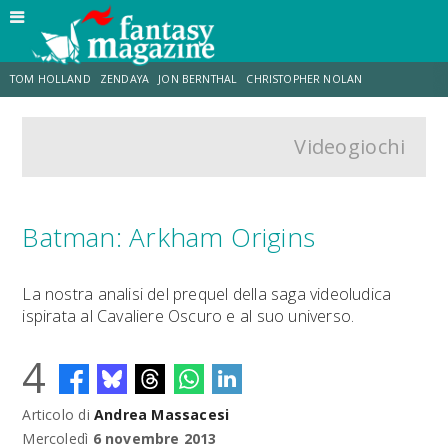
TOM HOLLAND
ZENDAYA
JON BERNTHAL
CHRISTOPHER NOLAN
Videogiochi
STRANIMONDI
LUCCA COMICS & GAMES
ODISSEA
CHRIS MCKENNA
DESTIN DANIEL CRETTON
ERIK SOMMERS
Batman: Arkham Origins
La nostra analisi del prequel della saga videoludica
ispirata al Cavaliere Oscuro e al suo universo.
4
Articolo di
Andrea Massacesi
Mercoledì
6 novembre 2013