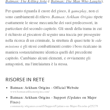
Batman: The Killing Joke
e
Batman: The Man Who Laughs
).
Per quanto riguarda il cuore del gioco, il
gameplay
, non ci
sono cambiamenti di rilievo.
Batman: Arkham Origins
ripete
esattamente le stesse meccaniche dei suoi predecessori, in
particolare del secondo capitolo. Gli snodi della trama in cui
è richiesto al giocatore di seguire una traccia per proseguire
nella ricerca di un criminale, la struttura di quasi tutte le
side
missions
e gli stessi combattimenti contro i boss ricalcano in
maniera sostanzialmente identica quelli del precedente
capitolo. Cambiano alcuni elementi, e ovviamente gli
antagonisti, ma l'intelaiatura è la stessa.
RISORSE IN RETE
Batman: Arkham Origins - Official Website
www.batmanarkhamorigins.com/
Batman: Arkham Origins - Support (Updates on Major
Fixes)
community.wbgames.com/t5/Support/Updates-on-Major-Fixes/m-p/25279