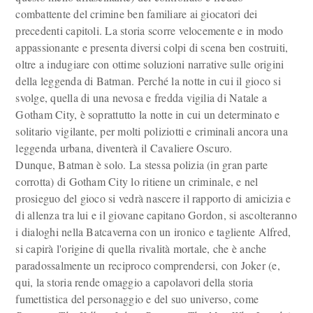
combattente del crimine ben familiare ai giocatori dei
precedenti capitoli. La storia scorre velocemente e in modo
appassionante e presenta diversi colpi di scena ben costruiti,
oltre a indugiare con ottime soluzioni narrative sulle origini
della leggenda di Batman. Perché la notte in cui il gioco si
svolge, quella di una nevosa e fredda vigilia di Natale a
Gotham City, è soprattutto la notte in cui un determinato e
solitario vigilante, per molti poliziotti e criminali ancora una
leggenda urbana, diventerà il Cavaliere Oscuro.
Dunque, Batman è solo. La stessa polizia (in gran parte
corrotta) di Gotham City lo ritiene un criminale, e nel
prosieguo del gioco si vedrà nascere il rapporto di amicizia e
di allenza tra lui e il giovane capitano Gordon, si ascolteranno
i dialoghi nella Batcaverna con un ironico e tagliente Alfred,
si capirà l'origine di quella rivalità mortale, che è anche
paradossalmente un reciproco comprendersi, con Joker (e,
qui, la storia rende omaggio a capolavori della storia
fumettistica del personaggio e del suo universo, come