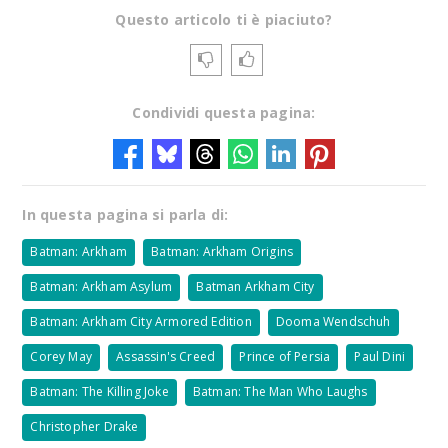
Questo articolo ti è piaciuto?
Condividi questa pagina:
In questa pagina si parla di:
Batman: Arkham
Batman: Arkham Origins
Batman: Arkham Asylum
Batman Arkham City
Batman: Arkham City Armored Edition
Dooma Wendschuh
Corey May
Assassin's Creed
Prince of Persia
Paul Dini
Batman: The Killing Joke
Batman: The Man Who Laughs
Christopher Drake