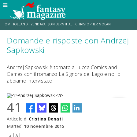
TOM HOLLAND
ZENDAYA
JON BERNTHAL
CHRISTOPHER NOLAN
Domande e risposte con Andrzej
STRANIMONDI
LUCCA COMICS & GAMES
ODISSEA
TRAMELL TILLMAN
Sapkowski
CHRIS MCKENNA
ERIK SOMMERS
Andrzej Sapkowski è tornato a Lucca Comics and
Games con il romanzo La Signora del Lago e noi lo
abbiamo intervistato.
41
Articolo di
Cristina Donati
Andrzej Sapkowski
Martedì
10 novembre 2015
A
A