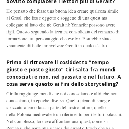
dovuto compiacere i lettori più di Geralt?
Ho pensato che fosse una buona idea creare qualcosa simile
al Graal, che fosse oggetto e soggetto di una quest ma
collegato al fatto che nè Geralt nè Yennefer possono avere
figli. Questo seguendo la tecnica consolidata del romanzo di
formazione: un personaggio che evolve. E sarebbe stato
veramente difficile far evolvere Geralt in qualcos'altro.
Prima di ritrovare il cosiddetto “tempo
giusto e posto giusto” Ciri salta fra mondi
conosciuti e non, nel passato e nel futuro. A
cosa serve questo ai fini dello storytelling?
Cirilla raggiunge mondi che noi conosciamo e altri che non
conosciamo, in epoche diverse. Quello pieno di smog e
spazzatura temo faccia parte del nostro futuro; quello
della Polonia medievale è un riferimento per i lettori polacchi.
Nel complesso, lei deve affrontare una quest, come sir
Perceval che parte alla ricerca del Graal o Frodo che va a