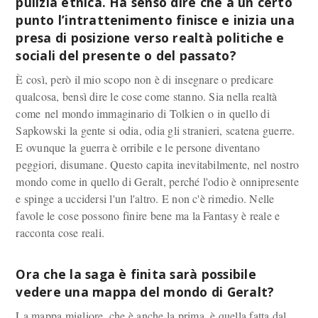
pulizia etnica. Ha senso dire che a un certo
punto l’intrattenimento finisce e inizia una
presa di posizione verso realtà politiche e
sociali del presente o del passato?
È così, però il mio scopo non è di insegnare o predicare
qualcosa, bensì dire le cose come stanno. Sia nella realtà
come nel mondo immaginario di Tolkien o in quello di
Sapkowski la gente si odia, odia gli stranieri, scatena guerre.
E ovunque la guerra è orribile e le persone diventano
peggiori, disumane. Questo capita inevitabilmente, nel nostro
mondo come in quello di Geralt, perché l'odio è onnipresente
e spinge a uccidersi l'un l'altro. E non c'è rimedio. Nelle
favole le cose possono finire bene ma la Fantasy è reale e
racconta cose reali.
Ora che la saga è finita sarà possibile
vedere una mappa del mondo di Geralt?
La mappa migliore, che è anche la prima, è quella fatta dal