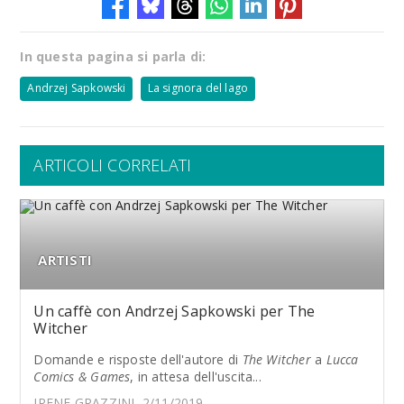
In questa pagina si parla di:
Andrzej Sapkowski
La signora del lago
ARTICOLI CORRELATI
ARTISTI
Un caffè con Andrzej Sapkowski per The
Witcher
Domande e risposte dell'autore di
The Witcher
a
Lucca
Comics & Games
, in attesa dell'uscita...
IRENE GRAZZINI, 2/11/2019