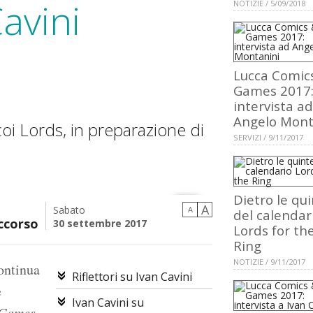
avini
NOTIZIE / 5/09/2018
Lucca Comic
Games 2017
intervista ad
Angelo Mont
oi Lords, in preparazione di
SERVIZI / 9/11/2017
Dietro le qu
A
Sabato
A
del calendar
ccorso
30 settembre 2017
Lords for th
Ring
NOTIZIE / 9/11/2017
ontinua
Riflettori su Ivan Cavini
e
Ivan Cavini su
 Games