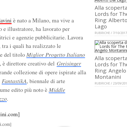
Alla scopert
Lords for Th
avini
è nato a Milano, ma vive a
Ring: Albert
Lago
e illustratore, ha lavorato per
RUBRICHE / 7/10/2017
trici e agenzie pubblicitarie. Lavora
ra i quali ha realizzato le
re del titolo
Miglior Progetto Italiano
Alla scopert
, è direttore creativo del
Greisinger
Lords for Th
Ring: Angelo
rande collezione di opere ispirate alla
Montanini
i
FantastikA
, biennale di arte
RUBRICHE / 23/09/20
olume edito più noto è
Middle
zzo
.
ni.com]