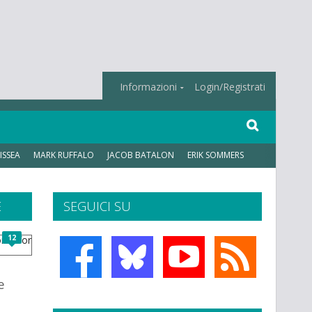
Informazioni
Login/Registrati
ISSEA
MARK RUFFALO
JACOB BATALON
ERIK SOMMERS
E
SEGUICI SU
12
e