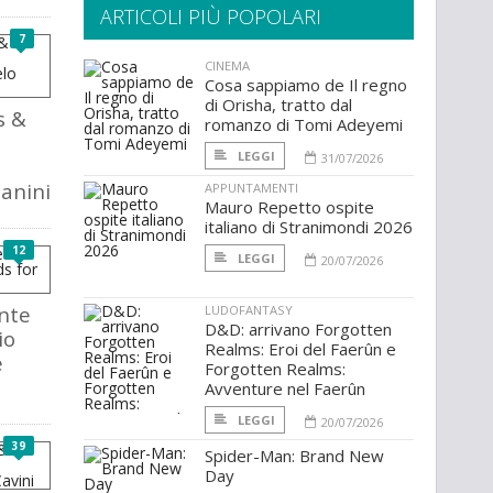
ARTICOLI PIÙ POPOLARI
7
CINEMA
Cosa sappiamo de Il regno
di Orisha, tratto dal
s &
romanzo di Tomi Adeyemi
:
LEGGI
31/07/2026
anini
APPUNTAMENTI
Mauro Repetto ospite
italiano di Stranimondi 2026
12
LEGGI
20/07/2026
inte
LUDOFANTASY
D&D: arrivano Forgotten
io
Realms: Eroi del Faerûn e
e
Forgotten Realms:
Avventure nel Faerûn
LEGGI
20/07/2026
39
Spider-Man: Brand New
Day