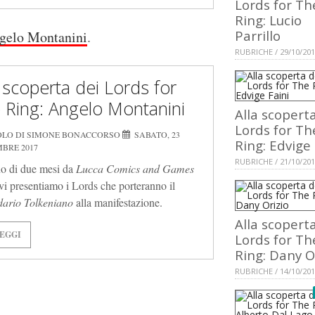
Lords for Th
Ring: Lucio
Parrillo
gelo Montanini
.
RUBRICHE / 29/10/20
a scoperta dei Lords for
 Ring: Angelo Montanini
Alla scopert
Lords for Th
OLO DI SIMONE BONACCORSO
SABATO, 23
Ring: Edvige 
BRE 2017
RUBRICHE / 21/10/20
o di due mesi da
Lucca Comics and Games
 vi presentiamo i Lords che porteranno il
ario Tolkeniano
alla manifestazione.
Alla scopert
EGGI
Lords for Th
Ring: Dany O
RUBRICHE / 14/10/20