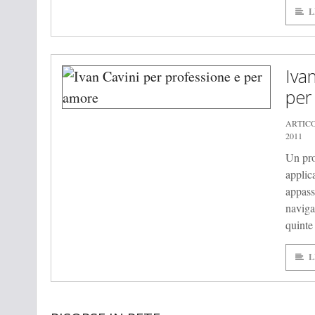
L
Iva
per
ARTIC
2011
Un pro
applica
appass
naviga
quinte 
L