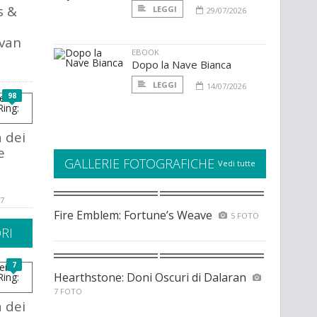
s &
LEGGI
29/07/2026
:
Ivan
EBOOK
Dopo la Nave Bianca
LEGGI
14/07/2026
98
a dei
e
GALLERIE FOTOGRAFICHE
Vedi tutte
17
Fire Emblem: Fortune’s Weave
5 FOTO
RI
7
Hearthstone: Doni Oscuri di Dalaran
7 FOTO
a dei