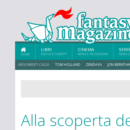
LIBRI
CINEMA
SERI
EBOOK E FUMETTI
NEWS E RECENSIONI
NEWS E
HOME
ARGOMENTI CALDI:
TOM HOLLAND
ZENDAYA
JON BERNTHA
Alla scoperta d