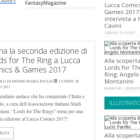
FantasyMagazine
Lucca Comic
Games 2017
intervista a 
Cavini
SERVIZI / 5/11/2017
na la seconda edizione di
ds for The Ring a Lucca
Alla scopert
Lords for Th
ics & Games 2017
Ring: Angelo
Montanini
LO DI DENISE MARIA PAULIS
LUNEDÌ, 28
 2017
RUBRICHE / 23/09/20
endario audace che ha conquistato l’Italia e
ILLUSTRATO
lo, a cura dell’Associazione Italiana Studi
niani. “Lords for The Rings” torna per una
a edizione al Lucca Comics 2017!
EGGI
Alla scopert