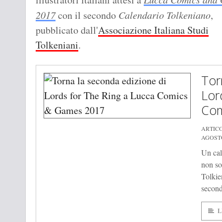
2017
con il secondo
Calendario Tolkeniano
,
pubblicato dall'
Associazione Italiana Studi
Tolkeniani
.
Tor
Lor
Com
ARTICO
AGOSTO
Un cal
non so
Tolkie
second
L