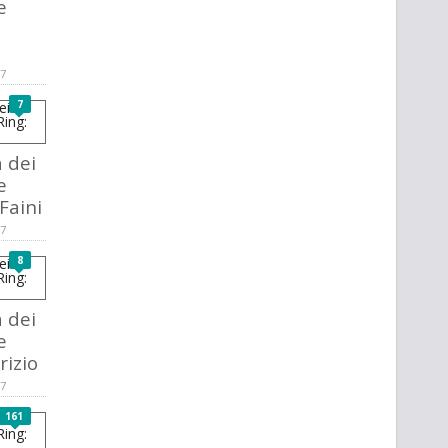
e
17
7
a dei
e
Faini
17
8
a dei
e
rizio
17
161