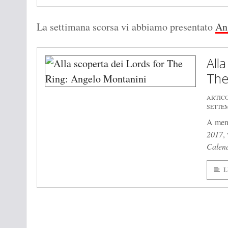
La settimana scorsa vi abbiamo presentato
An
All
The
ARTIC
SETTEM
A men
2017
,
Calend
L