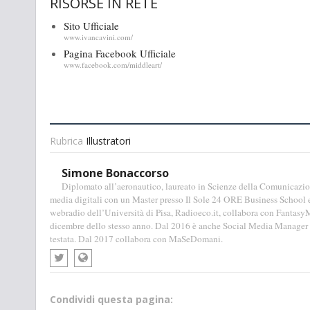
RISORSE IN RETE
Sito Ufficiale
www.ivancavini.com/
Pagina Facebook Ufficiale
www.facebook.com/middleart/
Rubrica
Illustratori
Simone Bonaccorso
Diplomato all’aeronautico, laureato in Scienze della Comunicazione
media digitali con un Master presso Il Sole 24 ORE Business School e
webradio dell’Università di Pisa, Radioeco.it, collabora con FantasyM
dicembre dello stesso anno. Dal 2016 è anche Social Media Manager d
testata. Dal 2017 collabora con MaSeDomani.
Condividi questa pagina: