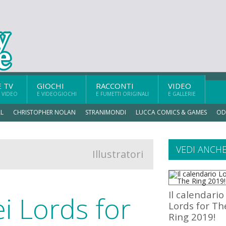
E TV
GIOCHI
RACCONTI
VIDEO
 VIDEO
E VIDEOGIOCHI
E FUMETTI ORIGINALI
E GALLERIE
L
CHRISTOPHER NOLAN
STRANIMONDI
LUCCA COMICS & GAMES
OD
VEDI ANCH
Illustratori
Il calendario
ei Lords for
Lords for Th
Ring 2019!