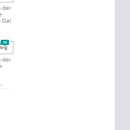
a dei
e
o Dal
98
a dei
e
17