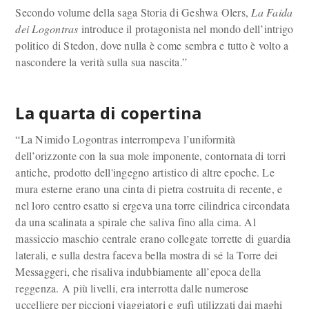
Secondo volume della saga Storia di Geshwa Olers,
La Faida
dei Logontras
introduce il protagonista nel mondo dell’intrigo
politico di Stedon, dove nulla è come sembra e tutto è volto a
nascondere la verità sulla sua nascita.”
La quarta di copertina
“La Nimido Logontras interrompeva l’uniformità
dell’orizzonte con la sua mole imponente, contornata di torri
antiche, prodotto dell'ingegno artistico di altre epoche. Le
mura esterne erano una cinta di pietra costruita di recente, e
nel loro centro esatto si ergeva una torre cilindrica circondata
da una scalinata a spirale che saliva fino alla cima. Al
massiccio maschio centrale erano collegate torrette di guardia
laterali, e sulla destra faceva bella mostra di sé la Torre dei
Messaggeri, che risaliva indubbiamente all’epoca della
reggenza. A più livelli, era interrotta dalle numerose
uccelliere per piccioni viaggiatori e gufi utilizzati dai maghi