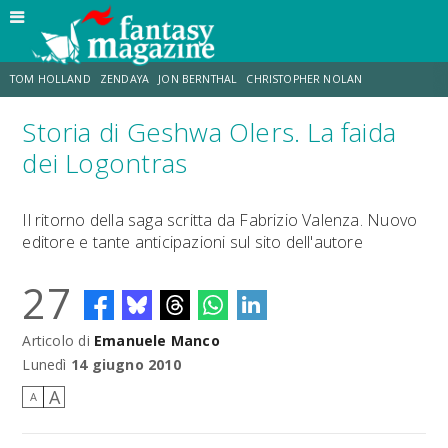
TOM HOLLAND
ZENDAYA
JON BERNTHAL
CHRISTOPHER NOLAN
Storia di Geshwa Olers. La faida
STRANIMONDI
LUCCA COMICS & GAMES
ODISSEA
DESTIN DANIEL CRETTON
dei Logontras
ERIK SOMMERS
TRAMELL TILLMAN
Il ritorno della saga scritta da Fabrizio Valenza. Nuovo
editore e tante anticipazioni sul sito dell'autore
27
Articolo di
Emanuele Manco
Lunedì
14 giugno 2010
A
A