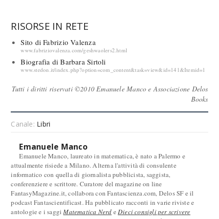
RISORSE IN RETE
Sito di Fabrizio Valenza
www.fabriziovalenza.com/geshwaolers2.html
Biografia di Barbara Sirtoli
www.stedon.it/index.php?option=com_content&task=view&id=141&Itemid=1
Tutti i diritti riservati ©2010 Emanuele Manco e Associazione Delos
Books
Canale:
Libri
Emanuele Manco
Emanuele Manco, laureato in matematica, è nato a Palermo e
attualmente risiede a Milano. Alterna l'attività di consulente
informatico con quella di giornalista pubblicista, saggista,
conferenziere e scrittore. Curatore del magazine on line
FantasyMagazine.it, collabora con Fantascienza.com, Delos SF e il
podcast Fantascientificast. Ha pubblicato racconti in varie riviste e
antologie e i saggi
Matematica Nerd
e
Dieci consigli per scrivere