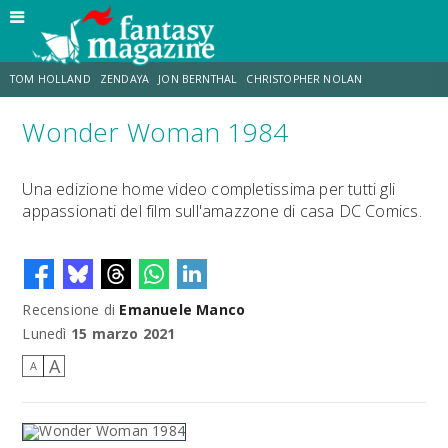
TOM HOLLAND
ZENDAYA
JON BERNTHAL
CHRISTOPHER NOLAN
Wonder Woman 1984
STRANIMONDI
LUCCA COMICS & GAMES
ODISSEA
CHRIS MCKENNA
Una edizione home video completissima per tutti gli
appassionati del film sull'amazzone di casa DC Comics.
DESTIN DANIEL CRETTON
ERIK SOMMERS
Recensione di
Emanuele Manco
Lunedì
15 marzo 2021
A
A