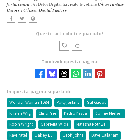
fantascienza
. Per Delos Digital ha creato le collane
Urban Fantasy
Heroes
e
Odissea Digital Fantasy
.
Questo articolo ti è piaciuto?
Condividi questa pagina:
In questa pagina si parla di:
Wonder Woman 1984
Patty Jenkins
Gal Gadot
Kristen Wiig
Chris Pine
Pedro Pascal
Connie Nielsen
Robin Wright
Gabriella Wilde
Natasha Rothwell
Ravi Patel
Oakley Bull
Geoff Johns
Dave Callaham